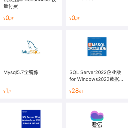
量付费
0
0
¥
/次
¥
/次
Mysql5.7全镜像
SQL Server2022企业版
for Windows2022数据中
心版镜像（含2024安全
1
28
¥
/月
¥
/月
更新）