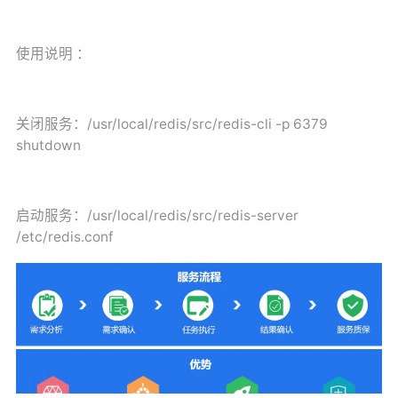
使用说明
：
关闭服务：
/usr/local/redis/src/redis-cli -p 6379
shutdown
启动服务：
/usr/local/redis/src/redis-server
/etc/redis.conf