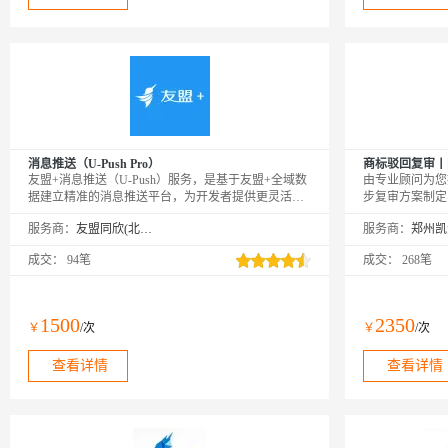
消息推送（U-Push Pro）
商标驳回复审丨
友盟+消息推送（U-Push）服务，是基于友盟+全域数
由专业顾问为您
据建立精准的消息推送平台，为开发者提供更灵活、
步复审方案制定
更智能、更有效的消息推送方案，有效提升用户粘
或律师撰写复审
服务商：
友盟同欣(北京)科技有限公司
服务商：
性，提高App活跃度。PS：购买成功后，需要在友盟
顾问的引导下快
+激活页面https://account.umeng.com/activate进行绑定激
成交：
94笔
成交：
268笔
活才可以正常使用。
1500
2350
￥
/次
￥
/次
查看详情
查看详情