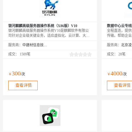
银河麒麟高级服务器操作系统（X86版）V10
数据中心云专线
银河麒麟高级服务器操作系统V10是麒麟软件有限公
全程直连，提供
司针对企业级关键业务，适应虚拟化、云计算、大数
传输。帮助企业
据、工业互联网时代对主机系统可靠性、安全性、性
灾，云上业务互
服务商：
中建材信息技术股份有限公司
服务商：
能、扩展性和实时性等需求，依据CMMI5级标准研制
公有云到企业/
的提供内生本质安全、云原生支持、自主平台深入优
断变化的需求，
成交：
1509笔
成交：
28笔
化、高性能、易管理的新一代自主服务器操作系统。
通信的质量和安
300
4000
￥
/次
￥
/次
查看详情
查看详情