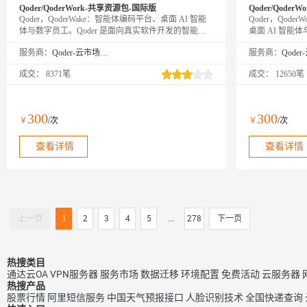
Qoder/QoderWork-共享资源包-国际版
Qoder/QoderW
Qoder，QoderWake：智能体编码平台、桌面 AI 智能
Qoder，Qode
体与数字员工。Qoder 是面向真实软件开发的智能体
桌面 AI 智能
编程平台（Agentic Coding Platform），提供 Desktop、
发的智能体编程平台（A
服务商：
Qoder-云市场精选店
服务商：
JetBrains 插件、CLI、Mobile 和 Cloud Agents 等使用方
供 Desktop、Jet
式，让 Agent 自主完成从编码到交付的全流程。
Agents 等使
成交：
8371笔
成交：
12650笔
QoderWake 是你的数字员工，各司其职、全天在线，
的全流程。Qoder
设定规则后自主开工，越用越懂你。
力从编程扩展到
动规划执行并输出
员工，各司其职
300
300
￥
/次
￥
/次
越用越懂你。
查看详情
查看详情
上一页
1
2
3
4
5
...
278
下一页
热搜类目
通达云OA
VPN服务器
服务市场
数据迁移
环境配置
免费活动
云服务器
热搜产品
股票行情
阿里短信服务
中国天气预报接口
人脸识别技术
全国快递查询