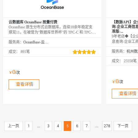
云数据库 OceanBase 按量付费
【数脉API】
询-企业工商信
OceanBase 原生分布式云数据库，连续10余年稳定支
准版-...
撑双11，在被誉为“数据库世界杯”的 TPC-C 和 TPC-H
9年老店◆【企
测试上都刷新过世界纪录。自研一体化架构，兼顾分
息查询-企业工
服务商：
OceanBase-云市场精选店
布式架构的扩展性与集中式架构的性能优势。现已助
公司名全称/注
力金融、零售、互联网、智能制造等多个行业的
服务商：
成交：
891笔
即可查询企业工
2000+客户，构建现代数据架构，简化技术栈。
人、注册资本、
成交：
23358笔
话号码等。官方
殊事业单位/社
0
￥
/次
口。口碑商家◆
牌服务商
0
￥
/次
查看详情
查看详情
上一页
1
...
3
4
5
6
7
...
278
下一页