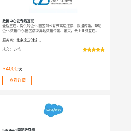
数据中心云专线互联
全程直连，提供跨企业/园区到公有云高速连接、数据传输。帮助
企业/数据中心/园区解决异地数据传输、容灾，云上业务互连。通
过企业云专线互联服务您可在公有云到企业/园区间建立一个专用
服务商：
北京凌云创想科技有限公司
数据连接，满足不断变化的需求，提高企业网络拓扑的灵活性和跨
网络通信的质量和安全性。
成交：
27笔
4000
￥
/次
查看详情
Salesforce国际版订阅