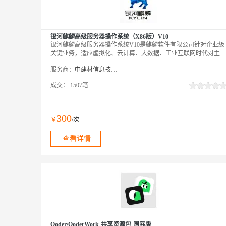
银河麒麟高级服务器操作系统（X86版）V10
银河麒麟高级服务器操作系统V10是麒麟软件有限公司针对企业级
关键业务，适应虚拟化、云计算、大数据、工业互联网时代对主机
系统可靠性、安全性、性能、扩展性和实时性等需求，依据
服务商：
中建材信息技术股份有限公司
CMMI5级标准研制的提供内生本质安全、云原生支持、自主平台
深入优化、高性能、易管理的新一代自主服务器操作系统。
成交：
1507笔
300
￥
/次
查看详情
Qoder/QoderWork-共享资源包-国际版