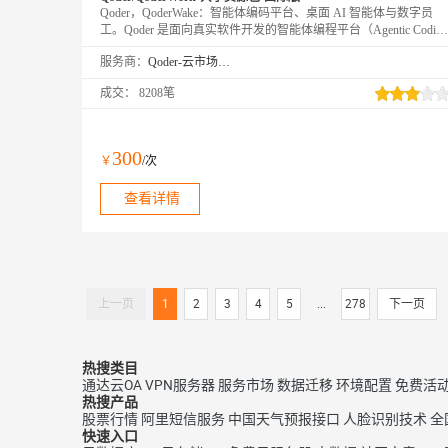
Qoder，QoderWake：智能体编码平台、桌面 AI 智能体与数字员
工。Qoder 是面向真实软件开发的智能体编程平台（Agentic Coding
Platform），提供 Desktop、JetBrains 插件、CLI、Mobile 和 Cloud
服务商：
Qoder-云市场精选店
Agents 等使用方式，让 Agent 自主完成从编码到交付的全流程。
QoderWake 是你的数字员工，各司其职、全天在线，设定规则后自
成交：
8208笔
主开工，越用越懂你。
300
￥
/次
查看详情
上一页
1
2
3
4
5
...
278
下一页
热搜类目
通达云OA
VPN服务器
服务市场
数据迁移
环境配置
免费活
热搜产品
股票行情
阿里短信服务
中国天气预报接口
人脸识别技术
全
快速入口