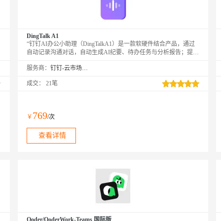
DingTalk A1
“钉钉AI办公小助理（DingTalkA1）是一款软硬件结合产品，通过
自动记录沟通对话，自动生成AI纪要、待办任务与分析报告；提升
日常办公/开会、销售/面试/客服等工作效率；同时企业版支持AI自
服务商：
钉钉-云市场精选店
动化工作流和设备管理平台，以后开会沟通，再也不用做会议纪要
了。
成交：
21笔
769
￥
/次
查看详情
Qoder/QoderWork-Teams 国际版