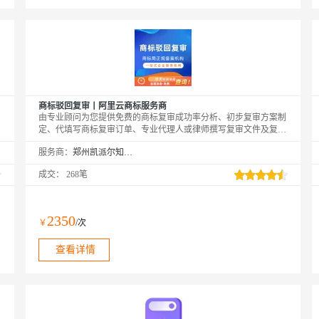
商标驳回复审丨阿里云商标服务商
由专业顾问为您提供免费的商标复审成功率分析、初步复审方案制
定、代填写商标复审订单、专业代理人或律师撰写复审文件及复审
理由等服务，您可在专业顾问的引导下快速完成商标驳回复审的申
服务商：
郑州凯派尔知识产权代理有限公司
请操作
成交：
268笔
2350
￥
/次
查看详情