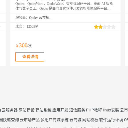
Qoder，QoderWork，QoderWake：智能体编码平台、桌面 AI 智能
体与数字员工。Qoder 是面向真实软件开发的智能体编程平台
（Agentic Coding Platform），提供 Desktop、JetBrains 插件、CLI、
服务商：
Qoder-云市场精选店
Mobile 和 Cloud Agents 等使用方式，让 Agent 自主完成从编码到交
付的全流程。QoderWork 是桌面 AI 智能体，将 Agent 能力从编程
成交：
12503笔
扩展到日常办公——自然语言描述需求，自动规划执行并输出专业
文档。QoderWake 是你的数字员工，各司其职、全天在线，设定规
则后自主开工，越用越懂你。
300
￥
/次
查看详情
动
云服务器
网站建设
建站系统
应用开发
短信服务
PHP教程
linux安装
云市
国快递查询
云市场产品
多用户商城系统
云商城
网站模板
软件运行环境
O