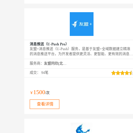
消息推送（U-Push Pro）
友盟+消息推送（U-Push）服务，是基于友盟+全域数据建立精准
的消息推送平台，为开发者提供更灵活、更智能、更有效的消息推
送方案，有效提升用户粘性，提高App活跃度。PS：购买成功后，
服务商：
友盟同欣(北京)科技有限公司
需要在友盟+激活页面https://account.umeng.com/activate进行绑定激
活才可以正常使用。
成交：
94笔
1500
￥
/次
查看详情