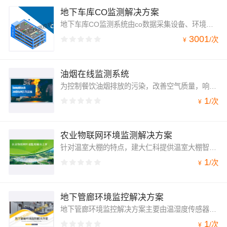
地下车库CO监测解决方案
地下车库CO监测系统由co数据采集设备、环境监控主机、视频监控系统（视频字符叠加器+摄像头）、环境监控平台、485控制器（联动风机）组成。
3001
/
次
¥
油烟在线监测系统
为控制餐饮油烟排放的污染，改善空气质量，响应国家对餐饮行业油烟进行监管，建大仁科推出油烟在线监测系统，实现对油烟排放的实时监测。油烟监测系统主要由建大仁科自主研发的油烟在线监测仪和监控云平台组成，通过GPRS/4G上传至监控平台，是集油烟监测，数据采集，数据传输一体化的实时监测系统。
1
/
次
¥
农业物联网环境监测解决方案
针对温室大棚的特点，建大仁科提供温室大棚智能解决方案，该方案由LED观光屏（内含智能监控主机）、多要素百叶盒、土壤水分/温度/电导率传感器、环境监测云平台组成，可以实时监测温室大棚内的空气温湿度、土壤温湿度、土壤电导率、二氧化碳浓度、光照强度，并实时上传至云平台。
1
/
次
¥
地下管廊环境监控解决方案
地下管廊环境监控解决方案主要由温湿度传感器、氧气传感器、一氧化碳传感器、二氧化碳传感器、硫化氢、甲烷传感器、压力传感器、液位传感器、水浸传感器、烟雾报警器、环境监控主机和云平台组成，该方案采用RS485布线方式，连接环境监控主机通过GPRS/4G上传至云平台，实现24小时不间断在线监控，并支持超限电话、短信报警、远程查看数据、历史数据曲线查看等功能。
1
/
次
¥