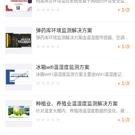
档案库房环境监控系统是基于网络的环境安全监测系统，适用于对环境温湿度或者安全要求较高的建筑物、进行工程施工的仓库、食品仓库、药品仓库、孵化生化实验室、电子厂房、机房、档案馆、图书馆等。
1
/
次
¥
弹药库环境监测解决方案
弹药库环境监测解决方案由温湿度传感器、空调控制器、水浸传感器、烟雾报警器、人体红外传感器构成，可对弹药库房环境进行实时监测，通过将各设备测量数据汇总至环境监测主机之后，既可以通过现场七寸触摸屏查看实时数据，也可以通过网口上传至军工厂内网服务器。
1
/
次
¥
冰箱wifi温湿度监测方案
冰箱WIFI温湿度监测方案主要由WIFI温湿度记录仪或WIFI超低温温度记录仪和相关软件平台两部分组成，可实现24小时不间断在线监测，并支持远程查看数据、历史数据曲线查看、数据异常报警等功能。
1
/
次
¥
种植业、养殖业温湿度监测解决方案
针对温室大棚内、养殖场温湿度数据的变化，建大仁科推出GPRS-c5温湿度监测系统，该系统主要使用GPRS-c5温湿度记录仪，基于GPRS/4G传输来监测温湿度数据，通过网络基站将采集的温湿度数据上传到服务器，GPRS/4G通讯月流量小于30M。
1
/
次
¥