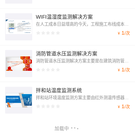
WIFI温湿度监测解决方案
在人工成本日益增高的今天，工程施工布线成本也越来越高。这样的大环境下，如何有效地管理传感器设备，降低基础设施投资成本，成为企业关注的问题。WiFi温湿度监测解决方案是以温湿度传感器为监测终端，以WiFi作为信号的传输媒介，将采集到的温度和湿度数据上传到云平台，继而通过手机、电脑实时查看数据的一套完整方案。
1
/
次
¥
消防管道水压监测解决方案
消防管道水压监测解决方案主要是在建筑消防管道关键部位安装压力变送器，实现对建筑内消防管道的压力监测。对消防管道的故障或报警问题进行及时处置，降低了消防安全隐患，确保消防水系统在火灾发生时能发挥真正的作用。
1
/
次
¥
拌和站温度监测系统
拌和站环境温度监测方案主要由红外测温传感器、GPRS数据采集器、不同类型的多探头温度传感器、监测平台组成，可实现对拌和站出料口、粉料罐、料仓及液体池的温度监测，通过4G/WIFI上传至平台。
1
/
次
¥
加载中