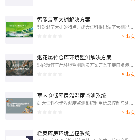
智能温室大棚解决方案
针对温室大棚的特点，建大仁科推出温室大棚智能解决方案，该方案由LED观光屏（内含智能监控主机）、多要素百叶盒、土壤水分/温度/电导率传感器、环境监测云平台组成，可以实时监测温室大棚内的空气温湿度、土壤温湿度、土壤电导率、二氧化碳浓度、光照强度，并实时上传至云平台。
1
/
次
¥
烟花爆竹仓库环境监测解决方案
烟花爆竹生产环境监测解决方案方案主要由温湿度传感器、甲烷传感器、水浸传感器、断电报警器、烟雾报警器、大气压力传感器、环境监控主机、网络视频字符叠加器和云平台组成，该方案采用RS485布线方式，连接环境监控主机通过GPRS/4G上传至云平台，实现24小时不间断在线监测，并支持超限电话、短信报警、远程查看数据、历史数据曲线查看等功能。
1
/
次
¥
室内仓储库房温湿度监测系统
建大仁科仓储温湿度监测系统利用信息控制与处理、人工智能、自动化、物联网及多媒体技术，通过集成环境温湿度数据采集系统、仓储车间LED大屏公示系统、恒温恒湿控制系统、中心主控系统（服务器、管理平台）等，形成一套数字化、智能化的库房温湿度环境综合监控系统，满足仓储库房环境监测与安全管理防范的需要，符合国家相关规定。
1
/
次
¥
档案库房环境监控系统