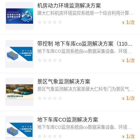
机房动力环境监测解决方案
建大仁科机房环境监控系统是一个综合利用计算机网络技术、数据库技术、通信技术、自动控制技术、新型传感技术等构成的环境监控系统，提供一种以计算机技术为基础、基于集中管理监控模式的自动化、智能化和高效率的技术手段，监测内容包括温湿度、烟感、空调、漏水、红外、市电供电等，实现机房的集中监控、远程操控、数据实时查询、故障告警等功能，为机房高效的管理和安全运营提供有力的保证。
1
/
次
¥
带控制 地下车库co监测解决方案（110液晶气体）
地下车库CO监测系统由co数据采集设备、环境监控主机、视频监控系统（视频字符叠加器+摄像头）、环境监控平台、485控制器（联动风机）组成。
1
/
次
¥
景区气象监测解决方案
景区气象监测解决方案是建大仁科专门为景区气象数据监测而设计的，可以用来实时监测景区内生态环境和气象环境因子，为景区的实时天气状况和生态舒适度指标等气象数据提供准确、系统的资料。
1
/
次
¥
地下车库CO监测解决方案
地下车库CO监测系统由co数据采集设备、环境监控主机、视频监控系统（视频字符叠加器+摄像头）、环境监控平台、485控制器（联动风机）组成。
1
/
次
¥