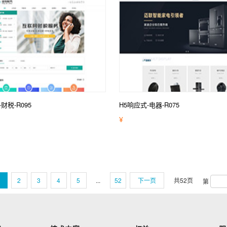
财税-R095
H5响应式-电器-R075
¥
1
2
3
4
5
...
52
下一页
共
52
页
第