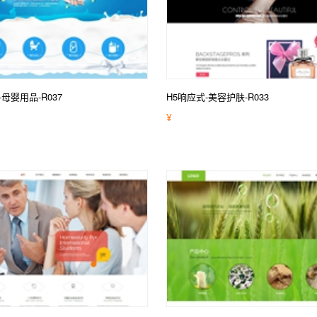
-母婴用品-R037
H5响应式-美容护肤-R033
¥