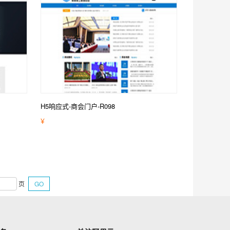
H5响应式-商会门户-R098
¥
页
GO