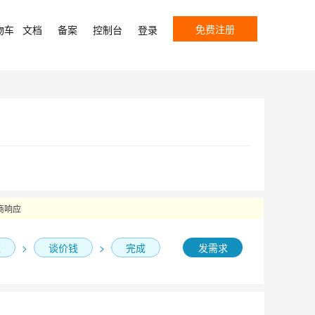
免费注册
物车
文档
备案
控制台
登录
商响应
应
>
谈价钱
>
完成
发需求