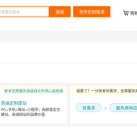
搜索
发布定制需求
购
更多优质服务请选择云市场心选商城
挑累了？一分钟发布需求，坐等服务
高端定制建站
发需求
>
服务商响
PC+手机+微站+小程序；高颜值定位
建站，高端网站的品牌价值