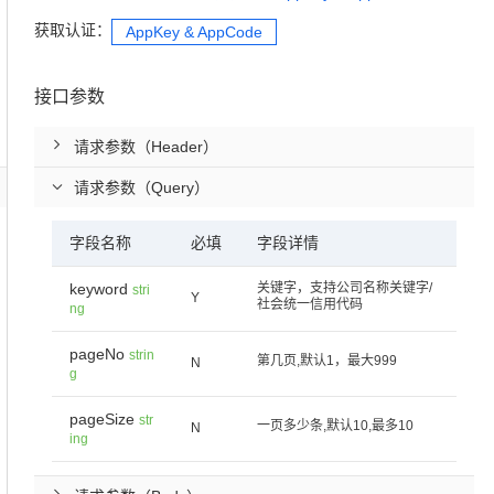
获取认证：
AppKey & AppCode
接口参数
请求参数（Header）
请求参数（Query）
字段名称
必填
字段详情
keyword
关键字，支持公司名称关键字/
stri
Y
社会统一信用代码
ng
pageNo
strin
第几页,默认1，最大999
N
g
pageSize
str
一页多少条,默认10,最多10
N
ing