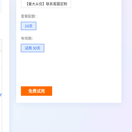
【量大从优】联系客服定制
套餐配额
：
10次
有效期
：
试用 30天
调用结果
免费试用
y
