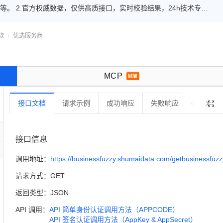
。 2.官方权威数据，仅供高质接口，实时校验结果，24h技术专家
碑商家◆品质保障◆金牌售后
款
优选服务商

MCP
接口文档
请求示例
成功响应
失败响应
错误码

接口信息
调用地址：
https://businessfuzzy.shumaidata.com/getbusinessfuzz
请求方式：
GET
返回类型：
JSON
API 调用：
API 简单身份认证调用方法（APPCODE）
API 签名认证调用方法（AppKey & AppSecret）