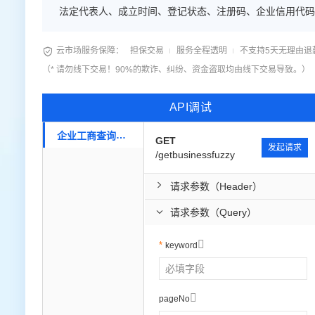
法定代表人、成立时间、登记状态、注册码、企业信用代码等
在线对接。 3.欢迎采购咨询享5折优惠！ ◆9年老店◆口

云市场服务保障：
担保交易
服务全程透明
不支持5天无理由退
（* 请勿线下交易！90%的欺诈、纠纷、资金盗取均由线下交易导致。）
API调试
企业工商查询模糊版
GET
发起请求
/getbusinessfuzzy
请求参数（Header）
请求参数（Query）

keyword

pageNo