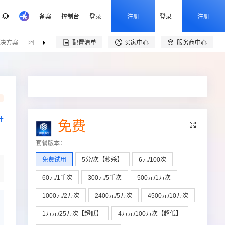
备案
控制台
登录
注册
登录
注册
决方案
阿里云精选
伙伴招募
配置清单
买家中心
服务商中心


品
开
免费

套餐版本
：
免费试用
5分/次【秒杀】
6元/100次
60元/1千次
300元/5千次
500元/1万次
1000元/2万次
2400元/5万次
4500元/10万次
1万元/25万次【超低】
4万元/100万次【超低】