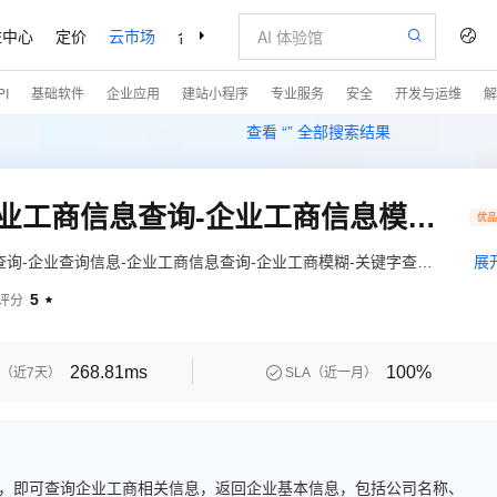
益中心
定价
云市场
合作伙伴
支持与服务
了解阿里云
I
基础软件
企业应用
建站小程序
专业服务
安全
开发与运维
解
查看 “
” 全部搜索结果
【数脉API】企业查询-企业工商信息查询-企业工商信息模糊查询-企业工商关键字搜索-企业工商信息查询-企业工商执照信息
优
查询-企业查询信息-企业工商信息查询-企业工商模糊-关键字查
展
码中的任意一种，即可查询企业工商相关信息，返回企业基本信
5
评分

登记状态、注册码、企业信用代码等。◆口碑商家◆品质保障◆金
268.81ms
100%

（近7天）
SLA（近一月）
种，即可查询企业工商相关信息，返回企业基本信息，包括公司名称、