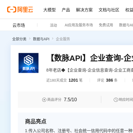
大模型
产品
解决方案
文档与社区
权
云市场
AI应用及服务市场
免费试用
数据与AP
活动
全部分类
数据与API
企业服务
8年老店◆【企业查询-企业信息查询-企业工商
询】传入公司名称、注册号、社会统一信用代
1201
386
近180天成交
笔
评论
条
息，包括公司名称、法定代表人、成立时间、
牌售后— 阿里云6星级金牌服务商
7.5
/10


商品评分
响应时间
商品亮点
1.传入公司名称、注册号、社会统一信用代码中的任意一