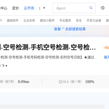
益中心
定价
云市场
合作伙伴
支持与服务
了解阿里云
I
基础软件
企业应用
建站小程序
专业服务
安全
开发与运维
解
查看 “
” 全部搜索结果
空号检测-运营商空号检测-空号检测-手机空号检测-空号检测-手机号码检测-空号检测-实时空号识别【数链云】
优
号检测-空号检测-手机号码检测-空号检测-实时空号识别】★通过手
展
号、停机、库无、沉默号、风险号等状态。★运营商接口，拒绝缓
5
分

询客服享特惠。——全品类接口专家
0.09ms
100%

间（近7天）
SLA（近一月）