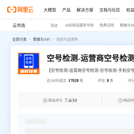
大模型
产品
解决方案
文档与社区
权
云市场
AI应用及服务市场
免费试用
数据与AP
活动
全部分类
数据与API
短信与运营商
【空号检测-运营商空号检测-空号检测-手机空
机号码查询其在网活跃度，返回包括空号、实
17820
0
近180天成交
笔
评论
条
评
存库，高准确率，欢迎新老客户测试选购，咨
7.4
/10


商品评分
响应时