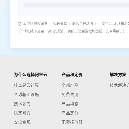

云市场服务保障：
担保交易
服务全程透明
不支持5天无理由退
（* 请勿线下交易！90%的欺诈、纠纷、资金盗取均由线下交易导致。）
为什么选择阿里云
产品和定价
解决方案
什么是云计算
全部产品
技术解决
全球基础设施
免费试用
技术领先
产品动态
稳定可靠
产品定价
安全合规
配置报价器