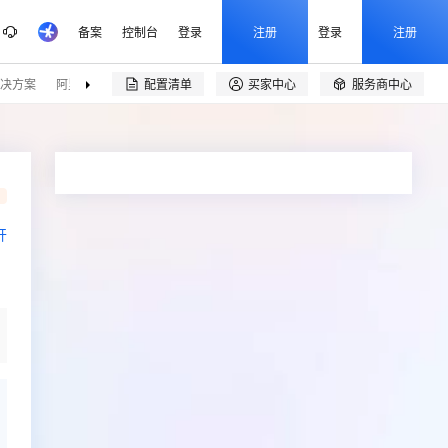
备案
控制台
登录
注册
登录
注册
决方案
阿里云精选
伙伴招募
配置清单
买家中心
服务商中心


品
开