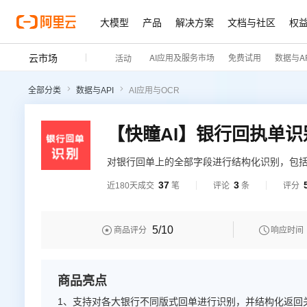
大模型
产品
解决方案
文档与社区
权
云市场
AI应用及服务市场
免费试用
数据与AP
活动
全部分类
数据与API
AI应用与OCR
对银行回单上的全部字段进行结构化识别，包
额、流水号等，可识别国内各大银行的电子及
37
3
近180天成交
笔
评论
条
评分
5
/10


商品评分
响应时间
商品亮点
1、支持对各大银行不同版式回单进行识别，并结构化返回