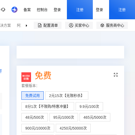
备案
控制台
登录
注册
登录
注册
决方案
阿里云精选
伙伴招募
配置清单
买家中心
服务商中心


开
免费

套餐版本
：
免费试用
2元15次【无限秒杀】
8分1次【不限购/特惠冲量】
9.9元/100次
48元/500次
95元/1000次
465元/5000次
900元/10000次
4250元/50000次