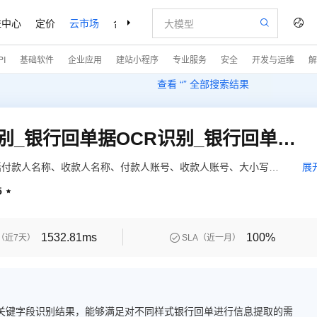
益中心
定价
云市场
合作伙伴
支持与服务
了解阿里云
I
基础软件
企业应用
建站小程序
专业服务
安全
开发与运维
解
查看 “
” 全部搜索结果
【快瞳AI】银行回执单识别_银行回单据OCR识别_银行回单识别_支持所有银行-服务稳定高并发-私有化
括付款人名称、收款人名称、付款人账号、收款人账号、大小写金
展
纸质回单，支持任意方向的图像自动识别。
5

1532.81ms
100%

（近7天）
SLA（近一月）
关键字段识别结果，能够满足对不同样式银行回单进行信息提取的需