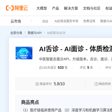
大模型
产品
解决方案
文档与社区
权
云市场
AI应用及服务市场
免费试用
数据与AP
活动
全部分类
数据与API
AI应用与OCR
AI舌诊 - AI面诊 - 体
中医智能舌面诊API，升级版本，舌诊、面诊
533
5
近180天成交
笔
评论
条
评分
5.8
/10


商品评分
响应时间
商品亮点
（1）医疗级临床使用产品 （2）深度学习和机器学习算法