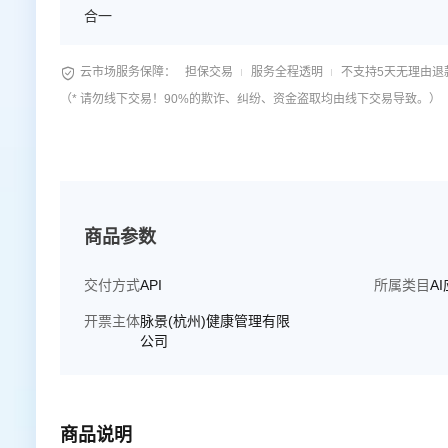
合一

云市场服务保障：
担保交易
服务全程透明
不支持5天无理由退
（* 请勿线下交易！90%的欺诈、纠纷、资金盗取均由线下交易导致。）
商品参数
交付方式
API
所属类目
A
开票主体
脉景(杭州)健康管理有限
公司
商品说明