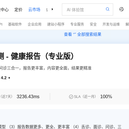
益中心
定价
云市场
合作伙伴
支持与服务
了解阿里云
I
基础软件
企业应用
建站小程序
专业服务
安全
开发与运维
解
查看 “
” 全部搜索结果
质检测 - 健康报告（专业版）
、问诊三合一，报告更丰富，内容更全面，结果更精准
4.2

3236.43ms
100%

（近7天）
SLA（近一月）
模型 （3）报告数据更多、更全、更丰富 （4）舌诊、面诊、问诊、三