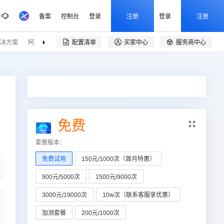
备案
控制台
登录
注册
登录
注册
决方案
阿里云精选
伙伴招募
配置清单
买家中心
服务商中心


免费

套餐版本
：
免费试用
150元/1000次（首月特惠）
900元/5000次
1500元/9000次
3000元/19000次
10w次（联系客服享优惠）
加测套餐
200元/1000次