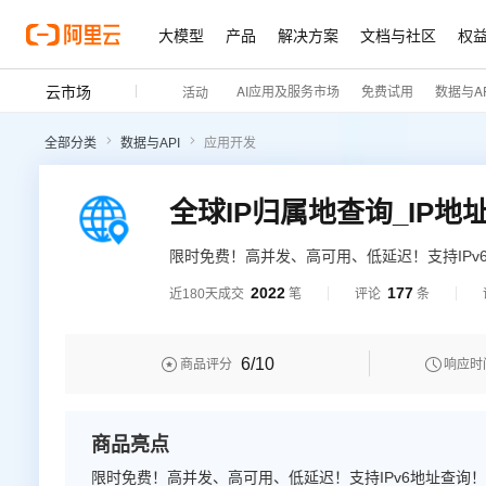
大模型
产品
解决方案
文档与社区
权
云市场
AI应用及服务市场
免费试用
数据与AP
活动
全部分类
数据与API
应用开发
限时免费！高并发、高可用、低延迟！支持IPv
根据IP地址查询归属地信息，包含国家、省、
2022
177
近180天成交
笔
评论
条
集群部署，保障服务稳定。
6
/10


商品评分
响应时
商品亮点
限时免费！高并发、高可用、低延迟！支持IPv6地址查询！