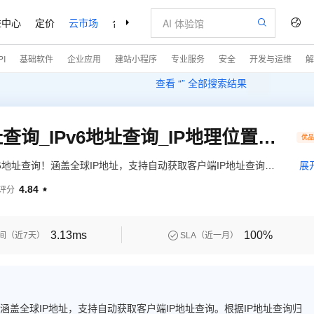
益中心
定价
云市场
合作伙伴
支持与服务
了解阿里云
I
基础软件
企业应用
建站小程序
专业服务
安全
开发与运维
解
查看 “
” 全部搜索结果
全球IP归属地查询_IP地址查询_IPv6地址查询_IP地理位置库查询_IP离线库查询_私有化部署_离线查询（限时免费）
优
6地址查询！涵盖全球IP地址，支持自动获取客户端IP地址查询。
展
市和运营商等信息。商业版数据源、更新及时、准确度高；多机房
4.84
评分

3.13ms
100%

间（近7天）
SLA（近一月）
涵盖全球IP地址，支持自动获取客户端IP地址查询。根据IP地址查询归