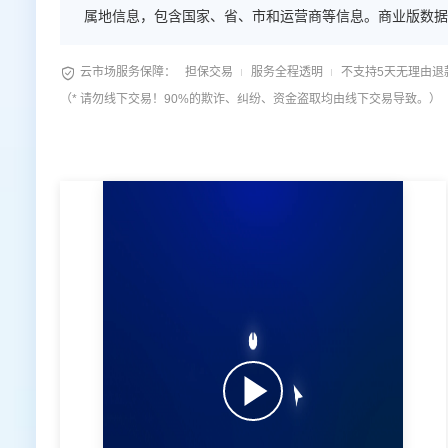
属地信息，包含国家、省、市和运营商等信息。商业版数据

云市场服务保障：
担保交易
服务全程透明
不支持5天无理由退
（* 请勿线下交易！90%的欺诈、纠纷、资金盗取均由线下交易导致。）