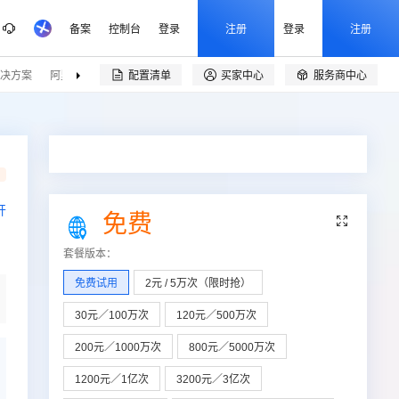
备案
控制台
登录
注册
登录
注册
决方案
阿里云精选
伙伴招募
配置清单
买家中心
服务商中心


品
开
免费

套餐版本
：
免费试用
2元 / 5万次（限时抢）
30元／100万次
120元／500万次
200元／1000万次
800元／5000万次
1200元／1亿次
3200元／3亿次