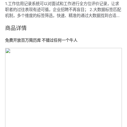
1.工作信用记录系统可以对面试和工作进行全方位评价记录，让求
职者的过往表现有迹可循，企业招聘不再盲目； 2.大数据标签匹配
机制，多个维度的标签筛选，快速、精准的通过大数据找到合适的
优质人才； 3.支持多种用工模式，企业可以选择“直聘”、“驻场”、
“云工作”多种用工形式，根据项目的分工、进行的时间、具体的技
商品详情
术需求，选择最合适的用人方式。“直聘”让你获得稳定的人才资
源、“驻场”让你低成本的完成短期项目、“云工作”为企业创造无限可
免费开放百万简历库 不错过任何一个牛人
能； 4.免费开放百万简历库 不错过任何一个牛人； 5.招聘全流程
服务，提供线上笔试和面试 在家也能高效沟通； 6.企业私有简历
库，解决繁琐的简历管理和数据安全； 7.全民互助招聘，线下千万
HR共同支持企业寻找合适人才；