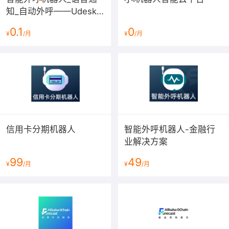
知_自动外呼——Udesk
客户案例
智能云电销
0.1
0
¥
/月
¥
/月
信用卡分期机器人
智能外呼机器人-金融行
业解决方案
99
49
¥
/月
¥
/月