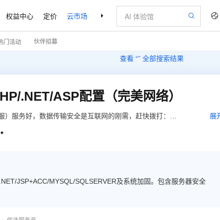
权益中心
定价
云市场
合作伙伴
支持与服务
了解阿里云
伙伴招募
热门活动
查看 “
” 全部搜索结果
P/.NET/ASP配置（完美网络）
服）服务好，数据传输安全是互联网的刚需，赶快拨打：
展
ECS服务)

P/.NET/JSP+ACC/MYSQL/SQLSERVER及系统加固。包含服务器安全