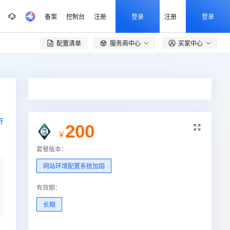
备案
控制台
注册
登录
注册
登录
配置清单
服务商中心
买家中心

开
200

¥
套餐版本
：
网站环境配置系统加固
有效期
：
长期