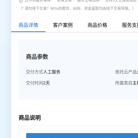

云市场服务保障：
担保交易
服务全程透明
支持5天无理由退款
（* 请勿线下交易！90%的欺诈、纠纷、资金盗取均由线下交易导致。）
商品详情
客户案例
商品价格
服务支
商品参数
交付方式
人工服务
依托云产品
交付时间
2天
所属类目
主
商品说明