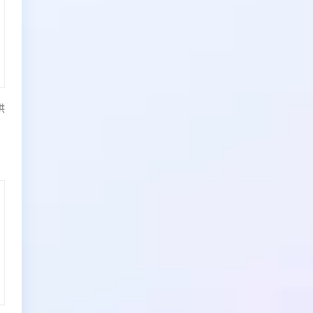
续费(按年购买)
100000元/年
供