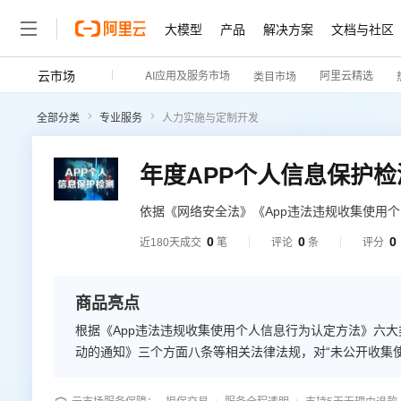
大模型
产品
解决方案
文档与社区
云市场
AI应用及服务市场
阿里云精选
类目市场
全部分类
专业服务
人力实施与定制开发
年度APP个人信息保护检
依据《网络安全法》《App违法违规收集使用
息安全技术 移动互联网应用（App）收集个人
0
0
0
近180天成交
笔
评论
条
评分
案。
商品亮点
根据《App违法违规收集使用个人信息行为认定方法》六大
动的通知》三个方面八条等相关法律法规，对“未公开收集使
同意收集使用个人信息”、“违反必要原则，收集与其提供的
检测，出具检测报告1份，并在后续提供合规解决方案。