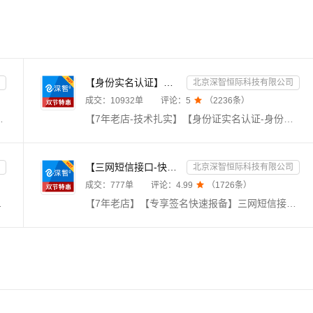
【身份实名认证】身份证二要素核验-身份证实名认证-身份证二要素-身份证实名-身份证实名认证-身份实名认证
北京深智恒际科技有限公司
成交：
10932
单
评论：
5

（
2236
条）
合一（移动、联通、电信、广电），支持携号转网查询。毫秒级响应，支持高并发，24h不间断运维，专业技术支持在线服务。
【7年老店-技术扎实】【身份证实名认证-身份证二要素】【免费赠送OCR产品】【精品API提供精品服务】身份实名认证二要素接口是根据核对姓名和身份证号码是否一致，进而核验个人身份真伪。身份实名认证-身份证-身份实名认证核验-身份实名认证-实名认证-身份证实名认证查询-身份实名认证-中国港澳台身份实名认证-身份实名认证查询-身份证认证-身份证实名】【有问题随时联系客服，及时响应】
【三网短信接口-快速报备签名】短信服务-验证码-验证码短信-三网短信接口-短信验证码-短信-短信服务
北京深智恒际科技有限公司
成交：
777
单
评论：
4.99

（
1726
条）
宅急送，等千家快递物流查询接口，同时返回物流耗时等相关信息。
【7年老店】【专享签名快速报备】三网短信接口验证码，电信移动联通短信服务，适用于验证码短信、触发短信提醒等应用，发送稳定，服务周全。【联系客服添加自己的签名】【三网短信接口、短信验证码、三网短信接口验证码、数字藏品、短信群发、三网短信接口、验证码短信、短信接口、数藏平台注册、短信注册】《身份证实名认证、手机三要素实名认证、银行卡二、三、四要素实名认证》更多产品体验请往下翻到详情