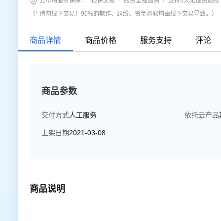

云市场服务保障：
担保交易
服务全程透明
支持5天无理由退款
（* 请勿线下交易！90%的欺诈、纠纷、资金盗取均由线下交易导致。）
商品详情
商品价格
服务支持
评论
商品参数
交付方式
人工服务
依托云产品
上架日期
2021-03-08
商品说明