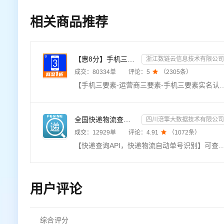
相关商品推荐
【惠8分】手机三要素-运营商三要素-手机三要素实名认证-运营商实名认证-手机号三要素核验-运营商三要素实名...
浙江数链云信息技术有限公司
成交：
80334
单
评论：
5

（
2305
条）
【手机三要素-运营商三要素-手机三要素实名认证-运营商实名认证-手机号三要素核验-运营商三要素实名认证】★输入姓名、身份证号码、手机号码，验证三要素信息是否一致，返回验证结果。直连官方数据源，支持四网
全国快递物流查询-快递查询接口
四川涪擎大数据技术有限公司
成交：
12929
单
评论：
4.91

（
1072
条）
【快递查询API，快递物流自动单号识别】可查询快递物流信息近1000+家全国快递查询API，单号自动识别，包括全球快递物流查询接口：顺丰、邮政，京东，极兔，申通、圆通、韵达、中通、极兔、百世、EMS、天天、国通、德邦、
用户评论
综合评分