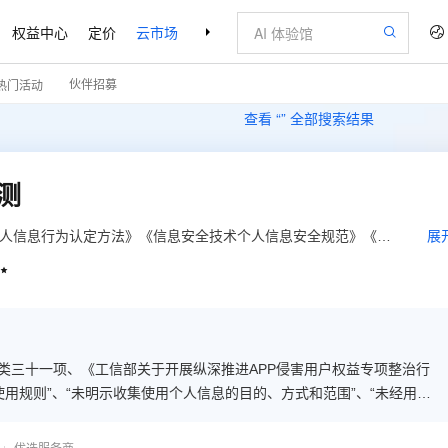
权益中心
定价
云市场
合作伙伴
支持与服务
了解阿里云
伙伴招募
热门活动
查看 “
” 全部搜索结果
测
个人信息行为认定方法》《信息安全技术个人信息安全规范》《信
展
信息基本规范》对APP进行个人信息保护检测，并提供合规解决方

类三十一项、《工信部关于开展纵深推进APP侵害用户权益专项整治行
用规则”、“未明示收集使用个人信息的目的、方式和范围”、“未经用户
服务无关的个人信息”、“未经同意向他人提供个人信息”等方面开展专业