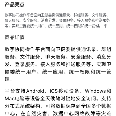
产品亮点
数字协同操作平台面向卫健委提供通讯录、群组服务、文件服务、
聊天服务、安全服务、消息分发、登录服务、接入服务和推送服务
等，实现卫健委统一用户、统一应用、统一权限和统一管理。 平台
支持Android、iOS移动设备、Windows和Mac电脑等设备全天候
随时随地安全访问。支持分布式系统架构，可将数据保存到全国多
商品详情
个数据中心，在自然灾害、数据中心网络故障等灾难中，依旧能提
供7x24小时服务。即使部分数据中心出现突发故障，导致整个数
数字协同操作平台面向卫健委提供通讯录、群组
据中心不可访问，系统依然能够自动漫游切换到其他可用的数据中
服务、文件服务、聊天服务、安全服务、消息分
心，继续无障碍的提供服务，且不会出现数据丢失。系统具有
发、登录服务、接入服务和推送服务等，实现卫
TB/PB级海量数据仓库处理能力，采用分布式计算集群，支持批量
结构化数据的存储和计算。随着访问系统的用户增长，以及数据量
健委统一用户、统一应用、统一权限和统一管
的不断增加，系统依旧有快速的处理能力，访问速度不会因用户量
理。
和数据量增长而下降。
平台支持Android、iOS移动设备、Windows和
Mac电脑等设备全天候随时随地安全访问。支持
分布式系统架构，可将数据保存到全国多个数据
中心，在自然灾害、数据中心网络故障等灾难