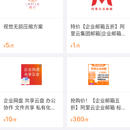
视觉无损压缩方案
特价【企业邮箱五折】阿
里云集团邮箱|企业邮箱|
公司邮箱|域名邮箱|外贸
5
1
¥
/月
¥
/月
邮箱|阿里云邮箱|阿里邮
箱|阿里云...
企业网盘 共享云盘 办公
抢购价！【企业邮箱五
协作 文件共享 私有化部
折】阿里云企业邮箱 标准
署 数据加密 防泄密
版企业邮箱 集团版 尊享
10
360
¥
/年
¥
/年
版|云邮邮箱 西部数码邮
箱