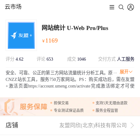
云市场
网站统计 U-Web Pro/Plus
1169
￥
评分
4.62
评论
653
成交
1046
交付方式
人工服务
展开
安全、可靠、公正的第三方网站流量统计分析工具。原
CNZZ站长工具，服务750万家网站。PS：购买成功后，需在友盟
+激活页面https://account.umeng.com/activate完成激活绑定才可使
用。新用户不要拍【补】差价规格，无法激活！！
担保交易
支持5天无理由退款
专业测试保证品质
服务全程监管
店铺
友盟同欣(北京)科技有限公司