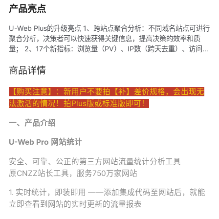
产品亮点
U-Web Plus的升级亮点 1、跨站点聚合分析：不同域名站点可进行
聚合分析，决策者可以快速获得关键信息，提高决策的效率和质
量； 2、17个新指标：浏览量（PV）、IP数（跨天去重）、访问次
数（session）、活跃访客数（UV）、活跃访客数（跨天加和）、
累计访客数（UV）、融合访客数（UV）....; 3、新增留存分析模
商品详情
型：衡量用户对产品或服务粘性，以及评估产品迭代对用户留存的
影响，衡量产品健康度。
【购买注意】：新用户不要拍【补】差价规格，会出现无
法激活的情况！拍Plus版或标准版即可！
一、产品介绍
U-Web Pro 网站统计
安全、可靠、公正的第三方网站流量统计分析工具
原CNZZ站长工具，服务750万家网站
1. 实时统计，即装即用 ——添加集成代码至网站后，就能
立即查看到网站的实时更新的流量报表