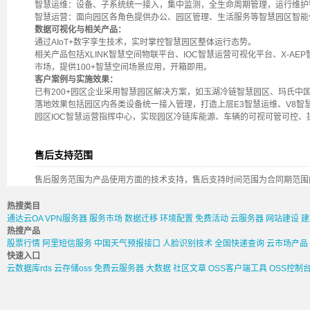
智慧运维：设备、子系统统一接入，集中监测，全生命周期管理，运行维护
智慧运营：面向园区各角色提供办公、园区管理、生活服务等智慧园区智能
数据可视化与相关产品：
通过AIoT+数字孪生技术，实时掌控智慧园区整体运行态势。
相关产品包括XLINK智慧空间物联平台、IOC智慧运营可视化平台、X-AEP智
市场，提供100+智慧空间场景应用，开箱即用。
客户案例与实施效果：
已有200+园区企业采用智慧园区解决方案，如玉湖冷链智慧园区、玛氏中
落地效果包括园区内各类设备统一接入管理，打造上层E3智慧运维、V8智
园区IOC智慧运营指挥中心，实现园区冷链库能源、车辆的可视可管可控、
售后支持范围
售后服务范围为产品使用方面的技术支持，售后支持时间范围为合同期范围
热搜类目
通达云OA
VPN服务器
服务市场
数据迁移
环境配置
免费活动
云服务器
网站建设
建
热搜产品
股票行情
阿里短信服务
中国天气预报接口
人脸识别技术
全国快递查询
云市场产品
快速入口
云数据库rds
云存储oss
免费云服务器
大数据
社区文章
OSS客户端工具
OSS控制