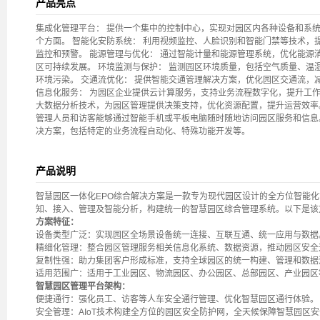
产品亮点
集成化管理平台： 提供一个集中的控制中心，实现对园区内各种设备和系
个方面。 智能化安防系统： 利用视频监控、人脸识别和智能门禁等技术，
监控和预警。 能源管理与优化： 通过智能计量和能源管理系统，优化能源
区可持续发展。 环境监测与保护： 监测园区环境质量，包括空气质量、温
环境污染。 交通流优化： 提供智能交通管理解决方案，优化园区交通流，
信息化服务： 为园区企业提供云计算服务，支持业务流程数字化，提升工作效
大数据分析技术，为园区管理提供决策支持，优化资源配置，提升运营效率。
管理人员和访客能够通过智能手机或平板电脑随时随地访问园区服务和信息。
决方案，包括特定的业务流程自动化、特殊功能开发等。
产品说明
智慧园区一体化EPO综合解决方案是一款专为现代园区设计的全方位智能化
知、接入、管理及智能分析，构建统一的智慧园区综合管理系统。以下是该
方案特征：
设备类型广泛：实现园区全场景设备统一连接、互联互通、统一应用与数据
精细化管理：整合园区管理服务相关信息化系统、数据资源，推动园区安全
复制性强：助力集团客户形成标准，支持全球园区的统一构建、管理和数据
适用范围广：适用于工业园区、物流园区、办公园区、总部园区、产业园区
智慧园区管理平台架构：
便捷通行：强化员工、访客等人车安全通行管理、优化智慧园区通行体验。
安全管理：AIoT技术构建全方位的园区安全防护网，全天候保障智慧园区