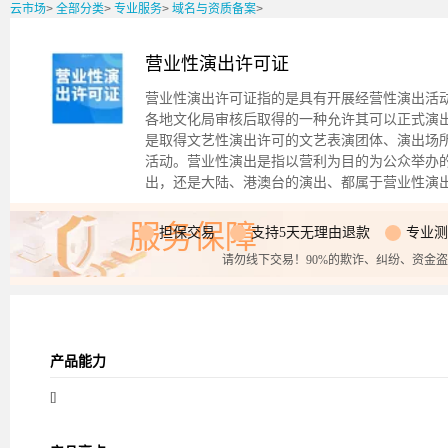
云市场
>
全部分类
>
专业服务
>
域名与资质备案
>
营业性演出许可证
营业性演出许可证指的是具有开展经营性演出活
各地文化局审核后取得的一种允许其可以正式演
是取得文艺性演出许可的文艺表演团体、演出场
活动。营业性演出是指以营利为目的为公众举办
出，还是大陆、港澳台的演出、都属于营业性演
服务保障
担保交易
支持5天无理由退款
专业测
请勿线下交易！90%的欺诈、纠纷、资金
产品能力
[]