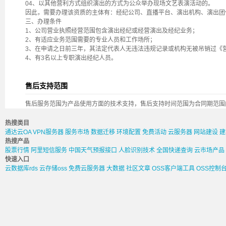
04、以其他营利方式组织演出的方式为公众举办现场文艺表演活动的。
因此，需要办理该资质的主体有：经纪公司、直播平台、演出机构、演出团
三、办理条件
1、公司营业执照经营范围包含演出经纪或经营演出及经纪业务；
2、有适应业务范围需要的专业人员和工作场所；
3、在申请之日前三年，其法定代表人无违法违规记录或机构无被吊销过《
4、有3名以上专职演出经纪人员。
售后支持范围
售后服务范围为产品使用方面的技术支持，售后支持时间范围为合同期范围
热搜类目
通达云OA
VPN服务器
服务市场
数据迁移
环境配置
免费活动
云服务器
网站建设
建
热搜产品
股票行情
阿里短信服务
中国天气预报接口
人脸识别技术
全国快递查询
云市场产品
快速入口
云数据库rds
云存储oss
免费云服务器
大数据
社区文章
OSS客户端工具
OSS控制