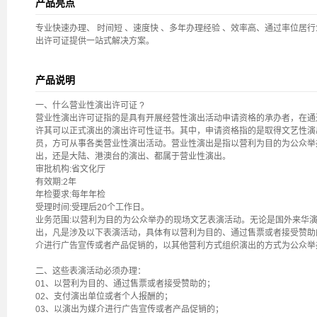
产品亮点
专业快速办理、 时间短 、速度快 、多年办理经验 、效率高、通过率位居
出许可证提供一站式解决方案。
产品说明
一、什么营业性演出许可证 ?
营业性演出许可证指的是具有开展经营性演出活动申请资格的承办者，在通
许其可以正式演出的演出许可性证书。其中，申请资格指的是取得文艺性演
员，方可从事各类营业性演出活动。营业性演出是指以营利为目的为公众举
出，还是大陆、港澳台的演出、都属于营业性演出。
审批机构:省文化厅
有效期:2年
年检要求:每年年检
受理时间:受理后20个工作日。
业务范围:以营利为目的为公众举办的现场文艺表演活动。无论是国外来华
出，凡是涉及以下表演活动，具体有以营利为目的、通过售票或者接受赞助
介进行广告宣传或者产品促销的，以其他营利方式组织演出的方式为公众举
二、这些表演活动必须办理：
01、以营利为目的、通过售票或者接受赞助的；
02、支付演出单位或者个人报酬的；
03、以演出为媒介进行广告宣传或者产品促销的；