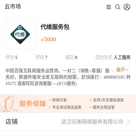
云市场
代维服务包
5000
￥
评分
5
评论
7
成交
0
交付方式
人工服务
展开
中国百强互联网服务运营商，一对二（销售+客服）服
务好，数据传输安全是互联网的刚需，赶快拨打：4008005185 转
10275 或者旺旺咨询客服----(ECS服务)
担保交易
支持5天无理由退款
专业测试保证品质
服务全程监管
店铺
武汉完美网络服务有限公司