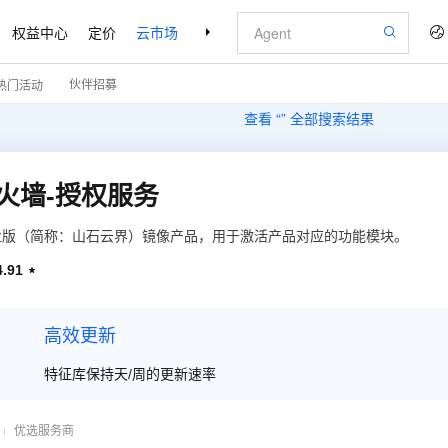
权益中心
定价
云市场
合作伙伴
支持与服务
了解阿里云
伙伴招募
热门活动
查看 “
” 全部搜索结果
火墙-授权服务
业版（简称：山石云界）镜像产品，用于激活产品对应的功能模块。
4.91

高效更新
特征库保持天/周的更新速率
优选服务商