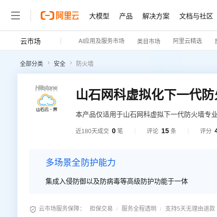
大模型
产品
解决方案
文档与社区
云市场
AI应用及服务市场
阿里云精选
类目市场
全部分类
安全
防火墙
山石网科虚拟化下一代防
本产品仅适用于山石网科虚拟下一代防火墙专
0
15
近180天成交
笔
评论
条
评分
多场景全防护能力
集成入侵防御以及防病毒等高级防护功能于一体

云市场服务保障：
担保交易
服务全程透明
支持5天无理由退款