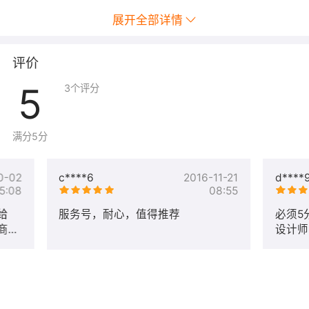
展开全部详情
评价
5
3
个评分
满分5分
0-02
c****6
2016-11-21
d****
5:08
08:55
给
服务号，耐心，值得推荐
必须5
商
设计师
我不
果商
才知
那些
多少