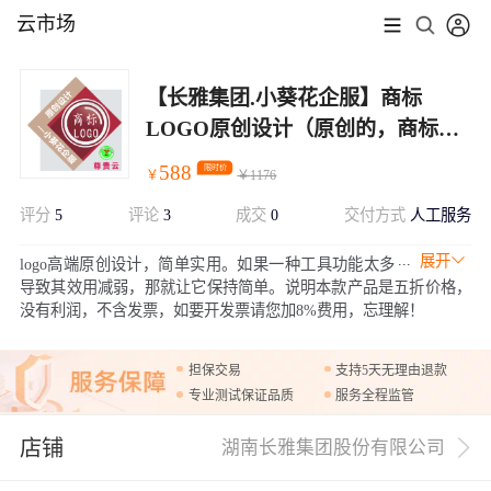
云市场
【长雅集团.小葵花企服】商标
LOGO原创设计（原创的，商标注
册通过率才高）【小葵花温馨提
588
限时价
￥
￥
1176
示：购买时请确认卖家有无在国家
评分
5
评论
3
成交
0
交付方式
人工服务
商标总局备案，只有多年从事商标
代理注册的企业，才能明白LOGO
展开
logo高端原创设计，简单实用。如果一种工具功能太多
怎么设计才能高成功率商标注册】
导致其效用减弱，那就让它保持简单。说明本款产品是五折价格，
没有利润，不含发票，如要开发票请您加8%费用，忘理解！
担保交易
支持5天无理由退款
专业测试保证品质
服务全程监管
店铺
湖南长雅集团股份有限公司