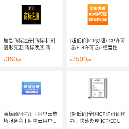
加急商标注册|商标申请|
[超低价]ICP办理/ICP许可
图形变更|商标续展|商标
证/EDI许可证/-经营性网
转让|商标复审|商标答辩|
站备案资质-增值电信业
350
2500
¥
/年
¥
/年
拿不到受理通知书退款
务许可证
商标顾问注册丨阿里云市
[超低价]全国ICP许可证代
场服务商丨阿里云用户专
办，快速办理|ICP/EDI许
享价丨
可证办理|经营性网站牌