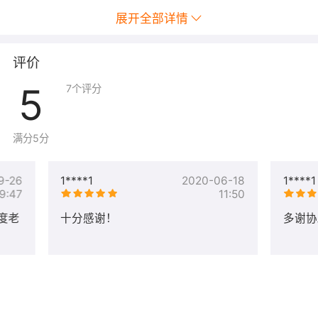
备注：系统加固和优化，每台服务器做的可能会不一样，我
展开全部详情
们提供的是针对性加固及优化服务，所以实际服务内容可能
不至以上内容。
1-2
评价
个
5
200
7
个评分
元
漏洞修复：
3-5
个
满分5分
1、服务器漏洞修复。
400
元
2、应用程序漏洞修复。
9-26
1****1
2020-06-18
1****1
6-10
9:47
11:50
个
800
度老
十分感谢！
多谢协
元
备注
：
1、如果您无法确认问题，或者需要更多服务，可以联系工作人员
交流。
2、交付时间：1天