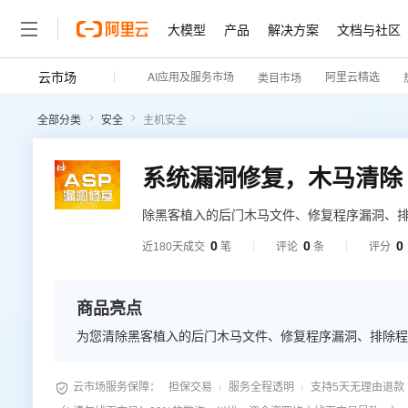
大模型
产品
解决方案
文档与社区
云市场
AI应用及服务市场
阿里云精选
类目市场
全部分类
安全
主机安全
系统漏洞修复，木马清除
除黑客植入的后门木马文件、修复程序漏洞、
0
0
0
近180天成交
笔
评论
条
评分
商品亮点
为您清除黑客植入的后门木马文件、修复程序漏洞、排除程

云市场服务保障：
担保交易
服务全程透明
支持5天无理由退款