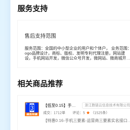
服务支持
售后支持范围
服务范围：全国的中小型企业的用户和个体户， 业务范围：
ogo品牌设计，商标、版权、发明专利代理注册，网站建
设，手机网站开发，微信公众号开发，微网站、微商城开
发，电子商务平台开发，论坛网站开发，APP开发，管理软
件开发等！
相关商品推荐
【低至0.15】手机三要素-手机三要素认证-手机三要素实名认证-运营商三要素认证-实名认证-三要素接口api-...
浙江数链云信息技术有限公司
成交：
1712
单
评论：
5

（
1525
条）
【特惠0.16-手机三要素-运营商三要素实名接口-三要素数据api-支持四网合一】★输入姓名、身份证号码、手机号码，验证三要素信息是否一致，返回验证结果。现已更新支持四网运营商（移动，电信，联通，广电）。直连运营商