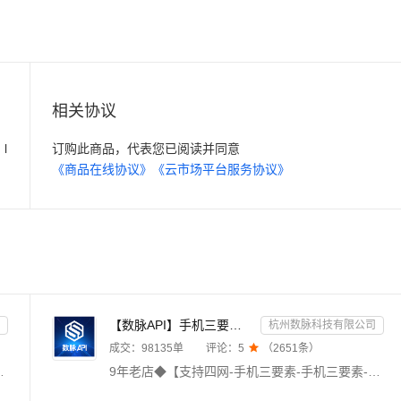
相关协议
l
订购此商品，代表您已阅读并同意
《商品在线协议》
《云市场平台服务协议》
【数脉API】手机三要素-手机三要素-手机三要素-运营商三要素-手机三要素-运营商三要素查询-运营商实名认证-...
杭州数脉科技有限公司
成交：
98135
单
评论：
5

（
2651
条）
官方渠道，实时精准核验，拒绝缓存，支持高并发。24h不间断运维，专业技术支持在线服务。目前已服务国内多家知名企事业单位。
9年老店◆【支持四网-手机三要素-手机三要素-手机三要素-手机三要素-实名认证-运营商三要素-手机三要素-运营商三要素-运营商手机三要素查询-手机三要素实名认证-运营商三要素认证-手机三要素-手机号验证-手机号实名校验-手机三要素-三网手机核验】传入姓名、身份证号码、手机号码，验证三要素信息是否一致，返回验证结果。直连运营商数据，支持三网携号转网，全实时优质版，拒绝缓存数据，24h技术专家在线对接。