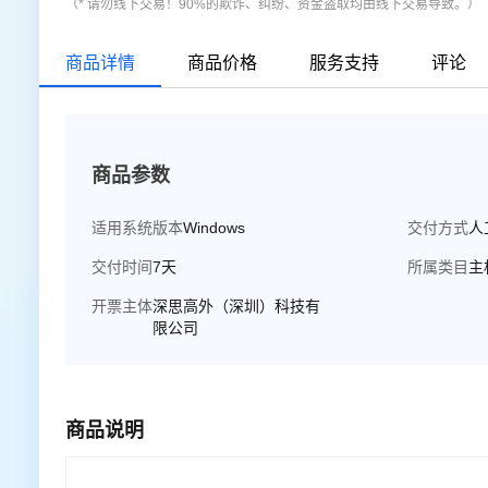
（* 请勿线下交易！90%的欺诈、纠纷、资金盗取均由线下交易导致。）
商品详情
商品价格
服务支持
评论
商品参数
适用系统版本
Windows
交付方式
人
交付时间
7天
所属类目
主
开票主体
深思高外（深圳）科技有
限公司
商品说明