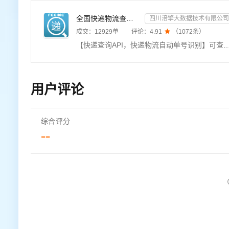
全国快递物流查询-快递查询接口
四川涪擎大数据技术有限公司
成交：
12929
单
评论：
4.91

（
1072
条）
【快递查询API，快递物流自动单号识别】可查询快递物流信息近1000+家全国快递查询API，单号自动识别，包括全球快递物流查询接口：顺丰、邮政，京东，极兔，申通、圆通、韵达、中通、极兔、百世、EMS、天天、国通、德邦、
用户评论
综合评分
--