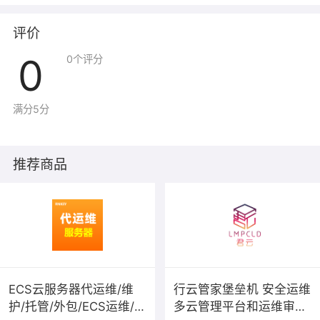
动备份、PHP伪静态Rewrite等网站必备软件；以及代安装
用户指定软件。
评价
0
0
个评分
三、网站搭建
按用户要求搭建好网站，并设置严格的安全策略，让网站
不被挂马、挂黑链、篡改等入侵。
满分5分
四、数据备份
1、本地备份
推荐商品
2、云 备 份
3、其它备份：根据客户实际情况，提供更高级的备份方
案。
五、系统优化
依托我司丰富的经验和强大的技术，对系统进行全面优
化；部分服务器性能可得到数倍提升。
ECS云服务器代运维/维
行云管家堡垒机 安全运维
护/托管/外包/ECS运维/网
多云管理平台和运维审计
六、每周安全检测