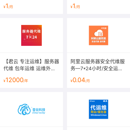
站/数据库维护,安全加固,
运维平台 多云运维 服务
每周，我们将安排专门技术人员检测服务器的安全、性能
1
1
¥
/月
¥
/月
网站安全维护,漏洞修复
器运维 网站代维 服务器
及硬件等状况，并通过短信、邮件等方式告知用户。
代维
同时我们还为每台服务器提供7*24性能监控，您可以通过
网页查看到服务器的CPU、内存、IO、带宽等资源参数，
一目了然的掌握服务器情况。
七、应急响应
根据签约不同，我们正常的上班时间为9:00-22:00，其它
【君云 专注运维】服务器
阿里云服务器安全代维服
时间可直接拨打我司电话。为客户提供最多可达7*24的应
代维 包年运维 运维外包
务—7*24小时/安全运维/
急响应服务，处理各种突发情况。
服务器外包 服务区代维
数据库运维
12000
0.04
¥
/年
¥
/月
服务器运维 数据库维护
八、一站式扩展
数据库代维
除了以上常规服务外，我们还可以提供多样化的扩展服
务；如：攻击防护方案、网站加速、系统故障排查、负载
均衡方案等等。
适用用户：使用Linux CentOS、Debian、Ubuntu、
Suse、Windows Server 2003/2008/2012