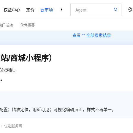
权益中心
定价
云市场
合作伙伴
支持与服务
了解阿里云
伙伴招募
热门活动
查看 “
” 全部搜索结果
站/商城小程序）
匠心定制。

买配置；精准定位，附近可见；可视化编辑页面，样式不再单一。
优选服务商