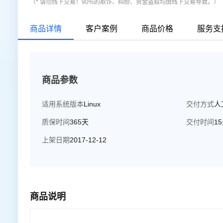
（* 请勿线下交易！90%的欺诈、纠纷、资金盗取均由线下交易导致。）
商品详情
客户案例
商品价格
服务支
商品参数
适用系统版本
Linux
交付方式
人
质保时间
365天
交付时间
1
上架日期
2017-12-12
商品说明