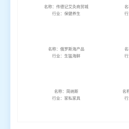
名称：传德记艾灸商贸城
名
行业：保健养生
行
名称：俄罗斯海产品
名
行业：生猛海鲜
行
名称：简纳斯
名
行业：家私家具
行