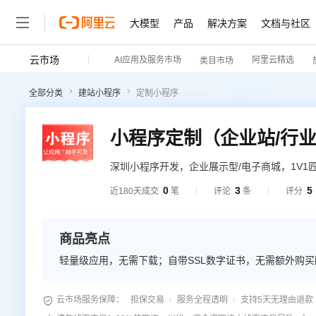
大模型
产品
解决方案
文档与社区
云市场
AI应用及服务市场
阿里云精选
类目市场
全部分类
建站小程序
定制小程序
小程序定制（企业站/行业
深圳小程序开发，企业展示型/电子商城，1V1
0
3
5
近180天成交
笔
评论
条
评分
商品亮点
轻量级应用，无需下载；自带SSL数字证书，无需额外购

云市场服务保障：
担保交易
服务全程透明
支持5天无理由退款