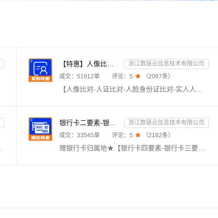
【特惠】人像比对-人证比对-人脸身份证比对-实人人证-人脸识别-人证验证-身份证三要素-实名
浙江数链云信息技术有限公司
成交：
51912
单
评论：
5

（
2067
条）
【人像比对-人证比对-人脸身份证比对-实人人证-人脸识别-人证验证-身份证三要素-实名】★输入姓名、身份证号码和一张人脸照片，进行专业数据比对，返回比对分值。直连官方数据源，校验准确，核验高效。毫秒级响应，支持高并发，24h不间断运维，专业技术支持在线服务。该接口可适配API活体检测接口及SDK活体检测接口（咨询客服）。
银行卡二要素-银行卡三要素-银行四要素-银行卡二三四要素-银行卡核验-银行卡实名认证-银行卡二要素核验-...
浙江数链云信息技术有限公司
成交：
33545
单
评论：
5

（
2182
条）
合一（移动、联通、电信、广电），支持携号转网查询。毫秒级响应，支持高并发，24h不间断运维，专业技术支持在线服务。
赠银行卡归属地★【银行卡四要素-银行卡三要素-银行卡二要素-银行卡三要素核验-银行卡四要素核验-银行卡二要素核验-银行卡实名验证-银行卡实名核验-银行卡二三四要素-实名认证】★接口包括银行卡二要素鉴权、银行卡三要素鉴权、银行卡四要素鉴权，可根据需求选择使用，只需一次对接，银行卡全能校验。支持所有带银联标识的银行卡，验证结果实时返回。直连官方数据，实时校验结果，无需复核！