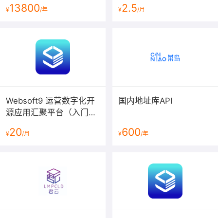
平台搭建，采购订货网站
13800
2.5
¥
/年
¥
/月
建设【ERP系统】
Websoft9 运营数字化开
国内地址库API
源应用汇聚平台（入门
版）
20
600
Odoo/ERPNext+HRMS
¥
/月
¥
/年