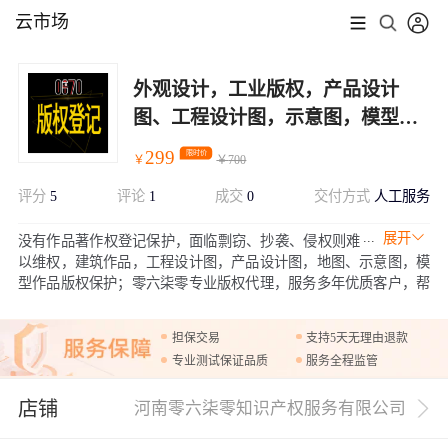
云市场
外观设计，工业版权，产品设计
图、工程设计图，示意图，模型作
品，建筑作品|版权保护登记|著作权
299
限时价
￥
￥
700
登记|全国加急下证
评分
5
评论
1
成交
0
交付方式
人工服务
展开
没有作品著作权登记保护，面临剽窃、抄袭、侵权则难
以维权，建筑作品，工程设计图，产品设计图，地图、示意图，模
型作品版权保护；零六柒零专业版权代理，服务多年优质客户，帮
您快速完善版权保护
担保交易
支持5天无理由退款
专业测试保证品质
服务全程监管
店铺
河南零六柒零知识产权服务有限公司