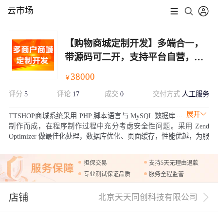
云市场
【购物商城定制开发】多端合一，
带源码可二开，支持平台自营，商
家入驻和三级分销
38000
￥
评分
5
评论
17
成交
0
交付方式
人工服务
展开
TTSHOP商城系统采用 PHP 脚本语言与 MySQL 数据库
制作而成，在程序制作过程中充分考虑安全性问题。采用 Zend
Optimizer 做最佳化处理，数据库优化、页面缓存，性能优越，为服
务器减压提高性能，支持大流量网站。模板与程序分离，可以方便
加入新的功能模块，而这只需要极短的时间。我们的软件系统完全
担保交易
支持5天无理由退款
开源，完整开发文档，便于二次开发改进，
专业测试保证品质
服务全程监管
店铺
北京天天同创科技有限公司