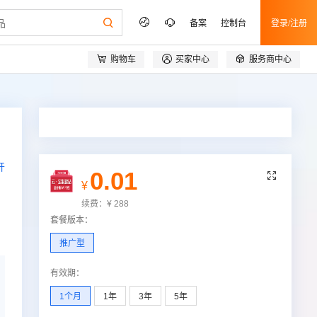
备案
控制台
登录/注册



购物车
买家中心
服务商中心
开
0.01

¥
续费：
¥
288
套餐版本
：
推广型
有效期
：
1个月
1年
3年
5年