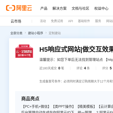
产品
解决方案
文档与社区
权益中心
云市场
活动
免费试用
API
基础软件
服务
网站
全部分类
建站小程序
定制建站
温馨提示：如您下单后无法找到管理站点 【https:
上角（阿里云免登）】→ 查看已购买产品（如
0
4
5
近180天成交
笔
评论
条
评分
决方案】网站建设服务商用心服务每一位用户
http://aliyun.wuyecao.net/h5muban.html
生成备案号条件：必须同时满足订购周期大于12个月和
商品亮点
【PC+手机+微信】【类PPT操作】【精美模板】【云计算
后台管理自动生成在你阿里云ID下，统一管理。 2.阿里云E