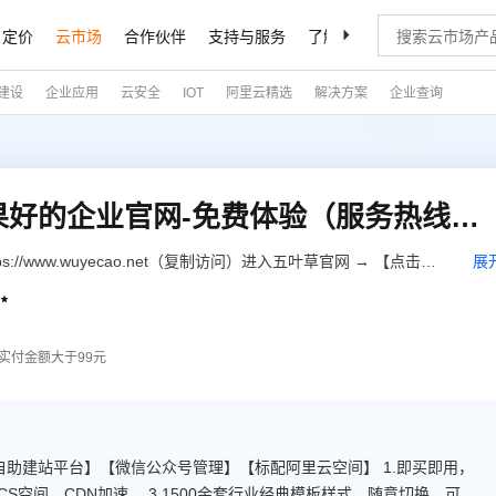
定价
云市场
合作伙伴
支持与服务
了解阿里云
建设
企业应用
云安全
IOT
阿里云精选
解决方案
企业查询
H5响应式网站|做交互效果好的企业官网-免费体验（服务热线：020-28185502）
//www.wuyecao.net（复制访问）进入五叶草官网 → 【点击右
展
遇问题，联系售后）】【该产品合适各个行业，多行业网站建设解

云响应式模板库地址：
（复制访问）
实付金额大于99元
自助建站平台】【微信公众号管理】【标配阿里云空间】 1.即买即用，
CS空间，CDN加速。 3.1500余套行业经典模板样式，随意切换，可备