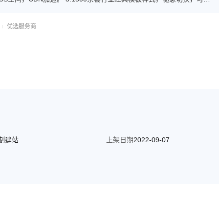
理+专业售后指导+帮助中心，轻松DIY。 6.标准透明价格。
优选服务商
制建站
上架日期
2022-09-07