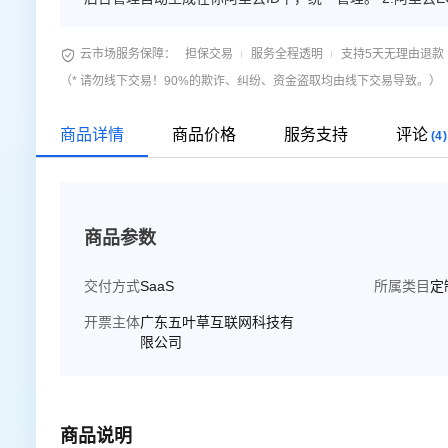
案。 4.每个模板都有对应移动端手机站。 5.后台傻瓜式管

云市场服务保障：
担保交易
服务全程透明
支持5天无理由退款
（* 请勿线下交易！90%的欺诈、纠纷、资金盗取均由线下交易导致。）
商品详情
商品价格
服务支持
评论
(4)
商品参数
交付方式
SaaS
所属类目
定
开票主体
广东五叶草互联网科技有
限公司
商品说明