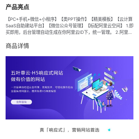
产品亮点
【PC+手机+微信+小程序】【类PPT操作】【精美模板】【云计算
SaaS自助建站平台】【微信公众号管理】【标配阿里云空间】 1.即
买即用，后台管理自动生成在你阿里云ID下，统一管理。 2.阿里云
ECS空间，CDN加速。 3.百套行业经典模板样式，随意切换，可备
案。 4.每个模板都有对应移动端手机站。 5.后台傻瓜式管理+专业
商品详情
售后指导+帮助中心，轻松DIY。 6.标准透明价格。