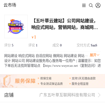
云市场
【五叶草云建站】公司网站建设，
响应式网站，营销网站，商城网站
（服务热线:020-28185502）
1
￥
评分
5
评论
1
成交
0
交付方式
SaaS
展开
网站建设 响应式网站 自适应网站 做网站 网站建设 网站
设计 网站公司 网站建设服务用心服务每一位用户 | 温馨提示：如您
下单后无法找到管理站点 【https://www.wuyecao.net（复制访问）进
入五叶草官网 → 【点击右上角（阿里云免登）】→ 查看已购买产
品（如遇问题，联系售后）】【该产品合适各个行业，多行业网站
担保交易
支持5天无理由退款
建设解决方案】
专业测试保证品质
服务全程监管
店铺
广东五叶草互联网科技有限公司