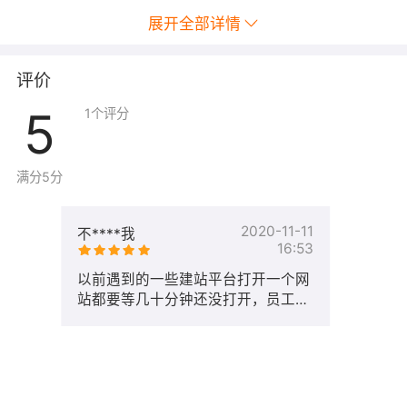
展开全部详情
评价
5
1
个评分
满分5分
2020-11-11
不****我
16:53
以前遇到的一些建站平台打开一个网
站都要等几十分钟还没打开，员工和
客户都向我反映进入网站点击页面的
时候非常的慢。服务也不是很好，找
个人反馈都找不到。自从用了五叶草
后，做事都非常顺利，就以我个人的
评价，五叶草这个平台不仅可以解决