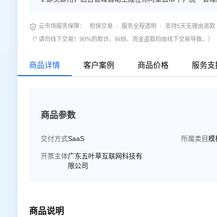
换，可备案。 4.每个模板都有对应移动端手机站。 5.后台

云市场服务保障：
担保交易
服务全程透明
支持5天无理由退款
（* 请勿线下交易！90%的欺诈、纠纷、资金盗取均由线下交易导致。）
商品详情
客户案例
商品价格
服务支
商品参数
交付方式
SaaS
所属类目
模
开票主体
广东五叶草互联网科技有
限公司
商品说明