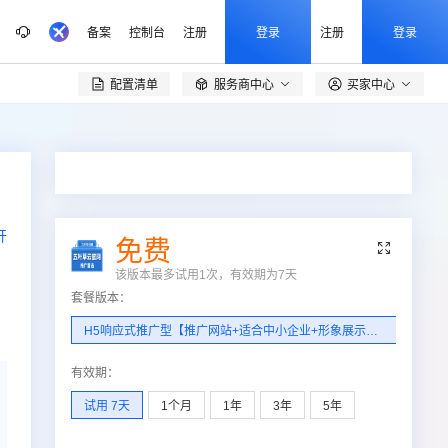
备案
控制台
注册
登录
注册
登录
配置清单
服务商中心
买家中心

开
免费

该版本最多试用1次，有效期为
7
天
套餐版本
：
H5响应式推广型【推广网站+适合中小企业+形象展示+网站推广+CDN加速服务+支持加载Https】
有效期
：
试用 7天
1个月
1年
3年
5年