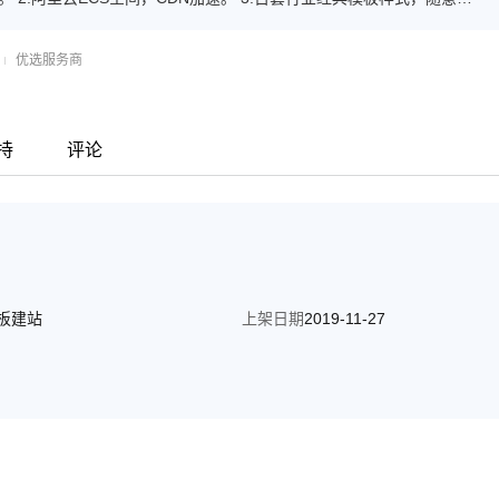
傻瓜式管理+专业售后指导+帮助中心，轻松DIY。 6.标准透明价格。
优选服务商
持
评论
板建站
上架日期
2019-11-27