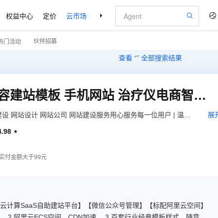
权益中心
定价
云市场
合作伙伴
支持与服务
了解阿里云
伙伴招募
热门活动
查看 “
” 全部搜索结果
【五叶草云建站】医疗美容建站模板 手机网站 治疗仪电商智能建站 免主机免维护（服务热线:020-28185502）
建设 网站设计 网站公司 网站建设服务用心服务每一位用户 | 温馨
展
www.wuyecao.net（复制访问）进入五叶草官网 → 【点击右上角
4.98

题，联系售后）】【该产品合适各个行业，多行业网站建设解决方
实付金额大于99元
【云计算SaaS自助建站平台】【微信公众号管理】【标配阿里云空间】
 2.阿里云ECS空间，CDN加速。 3.百套行业经典模板样式，随意切