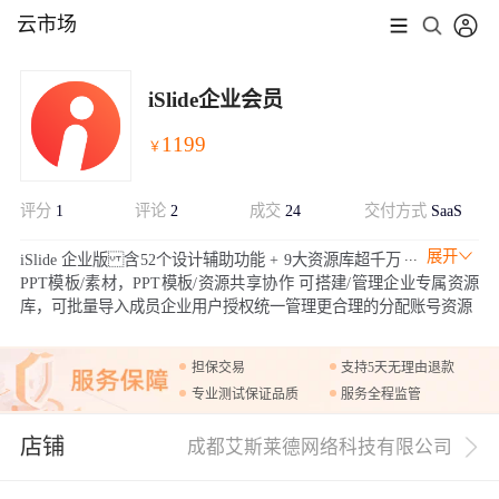
云市场
iSlide企业会员
1199
￥
评分
1
评论
2
成交
24
交付方式
SaaS
展开
iSlide 企业版 含52个设计辅助功能 + 9大资源库超千万
PPT模板/素材，PPT模板/资源共享协作 可搭建/管理企业专属资源
库，可批量导入成员企业用户授权统一管理更合理的分配账号资源
担保交易
支持5天无理由退款
专业测试保证品质
服务全程监管
店铺
成都艾斯莱德网络科技有限公司