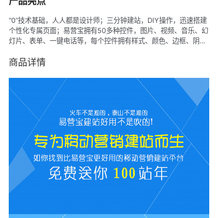
产品亮点
“0”技术基础，人人都是设计师；三分钟建站，DIY操作，迅速搭建
个性化专属页面；易营宝拥有50多种控件，图片、视频、音乐、幻
灯片、表单、一键电话等，每个控件拥有样式、颜色、边框、阴影
等多种属性，自由拖拽，积木式搭建，轻松DIY您的个性化移动网
站；全部可视化操作，所见即所得；6种新闻样式、8种导航样式、
商品详情
9种产品组合，任意选择，个性化彰显企业形象；地图导航、留言
板表单、社交平台关注分享等功能，让您的客户第一时间找到您；
平台使用当前最先进的HTML5技术，兼容Android，Iphone，
Winphone等操作系统，自适应于不同屏幕和浏览器；整站SEO，
可被谷歌、百度、必应、雅虎、搜狗、360搜索等全球主流搜索引
擎收录，获取免费流量，轻松产生客户转化。 多种模板，多点布
局、多屏展示、多系统兼容，易营宝助您快速搭建精美的移动营销
型手机网站；适合有移动营销需求的企业，网站以产品展示及信息
发布，推广营销为主。