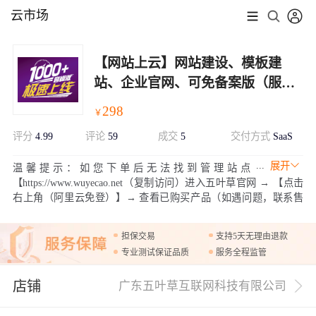
云市场
【网站上云】网站建设、模板建
站、企业官网、可免备案版（服务
热线：020-28185502）
298
￥
评分
4.99
评论
59
成交
5
交付方式
SaaS
展开
温馨提示：如您下单后无法找到管理站点
【https://www.wuyecao.net（复制访问）进入五叶草官网 → 【点击
右上角（阿里云免登）】→ 查看已购买产品（如遇问题，联系售
后）】【该产品合适各个行业，多行业网站建设解决方案】模板库
地址：http://aliyun.wuyecao.net/xinmuban.html（复制访问）
担保交易
支持5天无理由退款
专业测试保证品质
服务全程监管
店铺
广东五叶草互联网科技有限公司