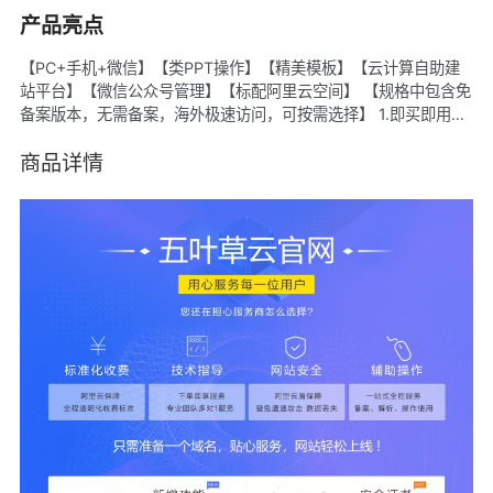
产品亮点
【PC+手机+微信】【类PPT操作】【精美模板】【云计算自助建
站平台】【微信公众号管理】【标配阿里云空间】 【规格中包含免
备案版本，无需备案，海外极速访问，可按需选择】 1.即买即用，
后台管理自动生成在你阿里云ID下，统一管理。 2.阿里云ECS空
间，CDN加速。 3.500余套行业经典模板样式，随意切换，可备
商品详情
案。 4.每个模板都有对应移动端手机站。 5.后台傻瓜式管理+专业
售后1v1指导+帮助中心，轻松DIY。 6.标准透明价格。