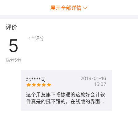
展开全部详情
评价
5
1
个评分
满分5分
2019-01-16
北****司
15:07
这个用友旗下畅捷通的这款好会计软
件真是的挺不错的，在线版的界面非
常友好，功能非常全。新个税法累计
预扣法计算个税,个税今年要求申
报，好会计就有这个功能了。之前用
的T3系统，数据导入也很方便，这
个好会计可以说是在线版T3。公司