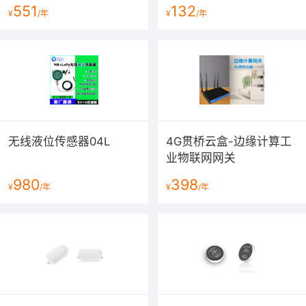
551
132
¥
/年
¥
/年
无线液位传感器04L
4G贯桥云盒-边缘计算工
业物联网网关
980
398
¥
/年
¥
/年