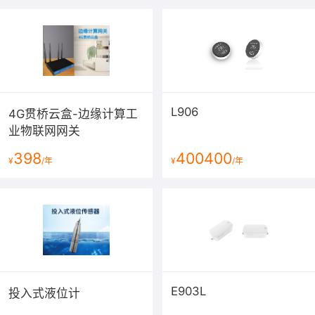
L906
4G贯桥云盒-边缘计算工
业物联网网关
398
400400
¥
/年
¥
/年
E903L
投入式液位计