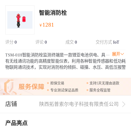
智能消防栓
1281
￥
评分
0
评论
0
成交
0
交付方式
IoT
展开
TSM-01H智能消防栓监测终端是一款锂亚电池供电、具
有无线通讯功能的高精度智能仪表，利用各种智能传感器和低功耗
物联网通讯技术，实现对消防栓的倾斜、碰撞、水压、高低压报警
等情况进行监控，将消防栓的状态信息、水压、报警等数据通过无
线网络实时发送给监控中心，监控中心对数据进行存储、分析、查
担保交易
支持5天无理由退款
询、报警处理等功能，并及时安排巡查人员进行现场取证、制止、
专业测试保证品质
服务全程监管
恢复，帮助用户实现对消防栓及时高效的监管。
店铺
陕西拓普索尔电子科技有限责任公司
产品亮点