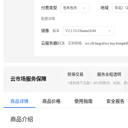
大数据开发治理平台 Data
AI 产品 免费试用
大数据开发治理平台 Data
AI 产品 免费试用
网络
网络
安全
安全
云开发大赛
云开发大赛
付费类型
地域
Tableau 订阅
Tableau 订阅
包年包月
华北2（
1亿+ 大模型 tokens 和 
1亿+ 大模型 tokens 和 
大模型服务
大模型服务
可观测
可观测
入门学习赛
入门学习赛
中间件
中间件
AI空中课堂在线直播课
AI空中课堂在线直播课
配置详情
云防火墙
140+云产品 免费试用
云防火墙
140+云产品 免费试用
千问AI平台-Token Plan
千问AI平台-Token Plan
上云与迁云
上云与迁云
云原生的云上边界网络安全
产品新客免费试用，最长1
云原生的云上边界网络安全
产品新客免费试用，最长1
数据库
数据库
镜像
版本
V2.2.15-Ubuntu24.04
生态解决方案
生态解决方案
企业出海
企业出海
大模型ACA认证体验
大模型ACA认证体验
大数据计算
大数据计算
千问AI平台-模型体验
千问AI平台-模型体验
云服务器ECS
实例规格
助力企业全员 AI 认知与能
助力企业全员 AI 认知与能
行业生态解决方案
行业生态解决方案
在线体验全尺寸、多种模态
在线体验全尺寸、多种模态
政企业务
政企业务
媒体服务
媒体服务
开发者生态解决方案
开发者生态解决方案
Happy 系列大模型
Happy 系列大模型
企业服务与云通信
企业服务与云通信
AI 开发和 AI 应用解决
AI 开发和 AI 应用解决
担保交易
服务全程透明
域名与网站
域名与网站
云市场服务保障
*请勿线下交易！90%的欺诈、纠纷、
终端用户计算
终端用户计算
大模型解决方案
大模型解决方案
Serverless
Serverless
快速部署 Dify，高效搭建 
快速部署 Dify，高效搭建 
商品详情
商品价格
使用指南
安全报告
开发工具
开发工具
10 分钟在聊天系统中增加
10 分钟在聊天系统中增加
商品介绍
迁移与运维管理
迁移与运维管理