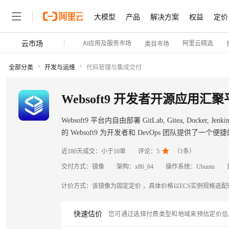
大模型
产品
解决方案
权益
定价
云市场
AI应用及服务市场
阿里云精选
类目市场
大模型
产品
解决方案
权益
定价
云市场
伙伴
服务
了解阿里云
大模型
产品
解决方案
权益
定价
云市场
伙伴
服务
了解阿里云
精选产品
精选解决方案
普惠上云
产品定价
精选商城
成为销售伙伴
售前咨询
为什么选择阿里云
精选产品
精选解决方案
普惠上云
产品定价
精选商城
成为销售伙伴
售前咨询
为什么选择阿里云
千问AI平台
千问AI平台
全部分类
开发与运维
代码管理与集成交付
了解云产品的定价详情
了解云产品的定价详情
大模型服务平台百炼
睿译宝，AI翻译排版一
普惠上云 官方力荐
分销伙伴
在线服务
大模型服务平台百炼
睿译宝，AI翻译排版一
普惠上云 官方力荐
分销伙伴
在线服务
网站建设
什么是云计算
网站建设
什么是云计算
大
大
大模型服务与应用平台
上传文档即自动完成翻译和
云服务器38元/年起，超
大模型服务与应用平台
上传文档即自动完成翻译和
云服务器38元/年起，超
咨询伙伴
咨询伙伴
多端小程序
技术领先
多端小程序
技术领先
Websoft9 开发者开源应用汇聚平台
云上成本管理
云上成本管理
售后服务
售后服务
轻量应用服务器
GLM-5.2：长任务时代
官方推荐返现计划
轻量应用服务器
GLM-5.2：长任务时代
官方推荐返现计划
文本生成
文本生成
精选产品
精选解决方案
精选产品
精选解决方案
Salesforce 国际版订阅
稳定可靠
Salesforce 国际版订阅
稳定可靠
管理和优化成本
管理和优化成本
Websoft9 平台内自由部署 GitLab, Gitea, Docker, Jenkins
推荐新用户得奖励，单订单
推荐新用户得奖励，单订单
销售伙伴合作计划
销售伙伴合作计划
自助服务
自助服务
的 Websoft9 为开发者和 DevOps 团队提
友盟天域
安全合规
友盟天域
安全合规
人工智能与机器学习
AI
人工智能与机器学习
AI
Qwen3.8-Max
Qwen3.8-Max
HOT
HOT
云数据库 RDS
Hermes Agent，打造
云工开物
云数据库 RDS
Hermes Agent，打造
云工开物
项目交付速度。
智能体时代全能旗舰模型
无影生态合作计划
在线服务
智能体时代全能旗舰模型
无影生态合作计划
在线服务

观测云
分析师报告
观测云
分析师报告
近180天成交：
小于10单
评论：
5
（
1
条）
自主进化，持久记忆，越用
高校专属算力普惠，学生认
自主进化，持久记忆，越用
高校专属算力普惠，学生认
计算
互联网应用开发
计算
互联网应用开发
Salesforce On Alibaba C
工单服务
Salesforce On Alibaba C
工单服务
Qwen3.7-Plus
Qwen3.7-Plus
交付方式：
镜像
架构：
x86_64
操作系统：
Ubuntu
Tuya 物联网平台阿里云
研究报告与白皮书
Tuya 物联网平台阿里云
研究报告与白皮书
人工智能平台 PAI
快速拥有专属 OpenClaw
人工智能平台 PAI
快速拥有专属 OpenClaw
大模
大模
Consulting Partner 合
Consulting Partner 合
大数据
大数据
容器
容器
能看、能想、能动手的多模
能看、能想、能动手的多模
免费试用
免费试用
短信专区
短信专区
一站式AI开发、训练和推
一站式AI开发、训练和推
计价方式：
该镜像为固定定价 ，具体价格以ECS实例规格选
蓝凌 OA
蓝凌 OA
AI 大模型销售与服务生
AI 大模型销售与服务生
现代化应用
现代化应用
存储
存储
Qwen3-VL-Plus
天池大赛
Qwen3-VL-Plus
天池大赛
云解析DNS
解决方案免费试用 新老
云解析DNS
解决方案免费试用 新老
电子合同
电子合同
快速估价
您可通过选择付费类型和地域来预估定价信
最高领取价值200元试用
最高领取价值200元试用
安全
安全
网络与CDN
网络与CDN
AI 算法大赛
AI 算法大赛
畅捷通
畅捷通