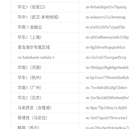
华北3（张家口）
m-8vbafabjpuf1o7hptxiq
华中1（武汉-本地地域）
m-n4aaxcvi21a3erejtoag
华南 1 金融云
m-j5e91z505e7cjsjz05kt
华东2（上海）
m-uf65e86mooym0s11l0p
青岛海尔专属区域
m-8gfi8tvu9rapqttzbdcn
cn-huhehaote-nebula-1
m-i5u5vd1f5ocrgaefh1sy
华南2（河源）
m-f8z6qqx9hgh0gie6ua04
华东1（杭州）
m-bp11wct7f0wmrkhn8yk
华南3（广州）
m-7xvek8cd81j8gf5lnbre
华北2（北京）
m-2ze5hs34d260mbeej8w
马来西亚（吉隆坡）
m-8psc79p1tlbnz1z3kjh0
菲律宾（马尼拉）
m-5tsif7qaykf70rwryme1
韩国（首尔）
m-mj78xcbes9yktmdkiw7