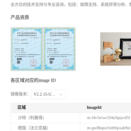
全方位的技术支持与专业咨询，包括：故障支持、系统异常分析、
产品资质
各区域对应的image ID
镜像版本：
V2.2.15-Ubuntu24.04
区域
ImageId
沙特（利雅得)
m-l4v5ecwc5f4a3qnycd5f
德国（法兰克福）
m-gw8hspce5eh9qsxah9ui