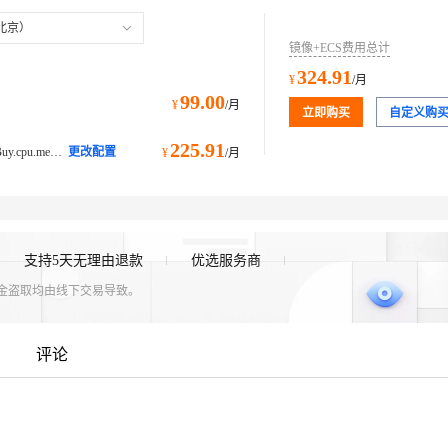
服务生态伙伴
服务生态伙伴
云工开物
云工开物
企业应用
企业应用
Works
Works
Night Plan 支持 Qwen 3.8-Max
Night Plan 支持 Qwen 3.8-Max
云原生大数据计算服务 MaxCompute
云原生大数据计算服务 MaxCompute
AI 办公
AI 办公
容器服务 Kub
容器服务 Kub
NEW
NEW
Red Hat
Red Hat
北京）
30+ 款产品免费体验
30+ 款产品免费体验
Data Agent 驱动的一站式 Data+AI 开发治理平台
Data Agent 驱动的一站式 Data+AI 开发治理平台
夜间 5 折，Qwen/Meoo/TokenPlan 客户专享
夜间 5 折，Qwen/Meoo/TokenPlan 客户专享
面向分析的企业级SaaS模式云数据仓库
面向分析的企业级SaaS模式云数据仓库
AI智能应用
AI智能应用
提供一站式管
提供一站式管
AI 应用构建
AI 应用构建
大模型原生
大模型原生
科研合作
科研合作
镜像+ECS费用总计
ERP
ERP
堂（旗舰版）
堂（旗舰版）
SUSE
SUSE
324.91
智能客服
智能客服
¥
/月
Qoder
Qoder
大模型服务平台百炼-应用模版
大模型服务平台百炼-应用模版
HOT
HOT
NEW
NEW
CRM
CRM
防护产品
2个月
防护产品
2个月
自动承接线索
自动承接线索
99.00
面向真实软件
面向真实软件
个人版上线、团队版降价；千问3.8-Max首发发尝鲜
个人版上线、团队版降价；千问3.8-Max首发发尝鲜
丰富多元化的应用模版和解决方案
丰富多元化的应用模版和解决方案
¥
/月
立即购买
自定义购
建站小程序
建站小程序
OA 办公系统
OA 办公系统
万有无界
万有无界
大模型服务平台百炼-智能体
大模型服务平台百炼-智能体
225.91
ecs.c9i.large@ecs.buy.#simpleBuy.cpu.memory计算型 c9i
更改配置
¥
/月
力提升
力提升
财税管理
财税管理
模板建站
模板建站
的模型效果
的模型效果
灵活可视化地构建企业级 Agent
灵活可视化地构建企业级 Agent
400电话
400电话
定制建站
定制建站
秒悟
秒悟
人工智能平台 PAI
人工智能平台 PAI
云端极速 AI 
云端极速 AI 
新一代 AI 视频生成模型，深度适配广告营销等场景
新一代 AI 视频生成模型，深度适配广告营销等场景
AI Native 的算法工程平台，一站式完成建模、训练、推理服务部署
AI Native 的算法工程平台，一站式完成建模、训练、推理服务部署
方案
方案
广告营销
广告营销
模板小程序
模板小程序
支持5天无理由退款
优选服务商
定制小程序
定制小程序
资金盗取均由线下交易导致。
APP 开发
APP 开发
建站系统
建站系统
AI 应用
AI 应用
10分钟微调：让0.6B模型媲美235B模
10分钟微调：让0.6B模型媲美235B模
多模态数据信
多模态数据信
评论
型
型
依托云原生高可用架构,实现Dify私有化部署
依托云原生高可用架构,实现Dify私有化部署
用1%尺寸在特定领域达到大模型90%以上效果
用1%尺寸在特定领域达到大模型90%以上效果
一个 AI 助手
一个 AI 助手
超强辅助，Bol
超强辅助，Bol
即刻拥有 DeepSeek-R1 满血版
即刻拥有 DeepSeek-R1 满血版
在企业官网、通讯软件中为客户提供 AI 客服
在企业官网、通讯软件中为客户提供 AI 客服