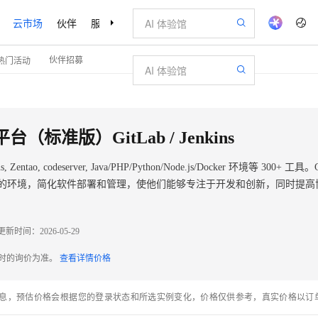
云市场
伙伴
服务
了解阿里云
伙伴招募
热门活动
AI 特惠
数据与 API
成为产品伙伴
企业增值服务
最佳实践
AI 特惠
数据与 API
成为产品伙伴
企业增值服务
最佳实践
价格计算器
价格计算器
AI 场景体
基础软件
产品伙伴合
阿里云认证
市场活动
AI 场景体
基础软件
产品伙伴合
阿里云认证
市场活动
配置报价
配置报价
大模型
大模型
自助选配和估算价格
自助选配和估算价格
步到位
步到位
智启 AI 普惠权益
产品生态集成认证中心
企业支持计划
云上春晚
智启 AI 普惠权益
产品生态集成认证中心
企业支持计划
云上春晚
域名与网站
域名与网站
Qwen Audio：打造专属 AI 语音助手
Qwen Audio：打造专属 AI 语音助手
千问官方 MaaS 平台，为开发者和 Agent 而生，新用户赠送 1 亿 + tokens 额度
千问官方 MaaS 平台，为开发者和 Agent 而生，新用户赠送 1 亿 + tokens 额度
一句话生成原生
一句话生成原生
AI Coding
阿里云Maa
2026 阿里云
AI Coding
阿里云Maa
2026 阿里云
云服务器 E
云服务器 E
为企业打
为企业打
数据集
数据集
Windows
大模型认证
Windows
大模型认证
模型
模型
NEW
NEW
NEW
NEW
格式还原
值低价云产品抢先购
格式还原
值低价云产品抢先购
至高享 1亿+免费 tokens，加速 Al 应用落地
至高享 1亿+免费 tokens，加速 Al 应用落地
提供智能易用的域名与建站服务
提供智能易用的域名与建站服务
Qwen-Audio-3.0-Realtime 端到端实时语音角色扮演
Qwen-Audio-3.0-Realtime 端到端实时语音角色扮演
输入一句话想法,
输入一句话想法,
智能编程，一键
智能编程，一键
安全可靠、
安全可靠、
产品生态伙伴
专家技术服务
云上奥运之旅
产品生态伙伴
专家技术服务
云上奥运之旅
弹性计算合作
阿里云中企出
弹性计算合作
阿里云中企出
手机三要素
手机三要素
宝塔 Linux
全部认证
宝塔 Linux
全部认证
（标准版）GitLab / Jenkins
价格优势
价格优势
开源旗舰模型
开源旗舰模型
即刻拥有 DeepSeek-V4-Pro
即刻拥有 DeepSeek-V4-Pro
阿里云 OPC 创新助力计划
阿里云 OPC 创新助力计划
千问大模型
千问大模型
一键部署幻兽
一键部署幻兽
AI 电商营销
AI 电商营销
对象存储 O
对象存储 O
大模型
大模型
图片和视频
图片和视频
产品生态伙伴工作台
企业增值服务台
云栖战略参考
产品生态伙伴工作台
企业增值服务台
云栖战略参考
云存储合作计
云栖大会
云存储合作计
云栖大会
身份实名认证
身份实名认证
CentOS
训练营
CentOS
训练营
推动算力普惠，释放技术红利
推动算力普惠，释放技术红利
, Zentao, codeserver, Java/PHP/Python/Node.js/Docker 环境等 300+ 工具
最高返9万
最高返9万
真正可用的 1M 上下文,一次完成代码全链路开发
真正可用的 1M 上下文,一次完成代码全链路开发
快速构建应用程序和网站，即刻迈出上云第一步
快速构建应用程序和网站，即刻迈出上云第一步
轻松解锁专属 DeepSeek-V4-Pro
轻松解锁专属 DeepSeek-V4-Pro
至高百万元 Token 补贴，加速一人公司成长
至高百万元 Token 补贴，加速一人公司成长
多元化、高性能、安全可靠的大模型服务
多元化、高性能、安全可靠的大模型服务
一键购买专属
一键购买专属
从图文生成到
从图文生成到
云上的中国
云上的中国
数据库合作计
活动全景
数据库合作计
活动全景
供了一个便捷的环境，简化软件部署和管理，使他们能够专注于开发和创新，同时提
短信
短信
Docker
Docker
Kimi-K3
Kimi-K3
HappyHorse-1
HappyHorse-1
NEW
NEW
自进化智能体
自进化智能体
5 分钟轻松部署专属 QwenPaw
5 分钟轻松部署专属 QwenPaw
Token Plan 模型订阅计划
Token Plan 模型订阅计划
数字证书管理服务（原SSL证书）
数字证书管理服务（原SSL证书）
高效搭建 AI
高效搭建 AI
AI 广告创作
AI 广告创作
无影云电脑
无影云电脑
企业成长
企业成长
NEW
NEW
HOT
HOT
信息公告
信息公告
Kimi 最新旗舰模型，长程编程与推理利器
Kimi 最新旗舰模型，长程编程与推理利器
让文字生成流
让文字生成流
看见新力量
看见新力量
云网络合作计
云网络合作计
OCR 文字识别
OCR 文字识别
JAVA
JAVA
越聪明
证享300元代金券
越聪明
证享300元代金券
全托管，含MySQL、PostgreSQL、SQL Server、MariaDB多引擎
全托管，含MySQL、PostgreSQL、SQL Server、MariaDB多引擎
Qwen3.8-Max 首发尝鲜，限时加量 10 倍，夜间低至2折
Qwen3.8-Max 首发尝鲜，限时加量 10 倍，夜间低至2折
实现全站HTTPS，呈现可信的WEB访问
实现全站HTTPS，呈现可信的WEB访问
从聊天伙伴进化为能主动干活的本地数字员工
从聊天伙伴进化为能主动干活的本地数字员工
图文、视频一
图文、视频一
随时随地安
随时随地安
魔搭 Mode
魔搭 Mode
loud
loud
服务实践
服务实践
官网公告
官网公告
Deepseek-v4-pro
Deepseek-v4-pro
HappyHorse-1
HappyHorse-1
更新时间：
2026-05-29
金融模力时刻
金融模力时刻
Salesforce O
Salesforce O
版
版
发票查验
发票查验
全能环境
全能环境
Claude Code + GStack 打造工程团队
Claude Code + GStack 打造工程团队
千问办公，限时限量积分加倍
千问办公，限时限量积分加倍
Qoder
Qoder
低代码高效构
低代码高效构
AI 建站
AI 建站
短信服务
短信服务
型
型
NEW
NEW
作计划
作计划
态智能体模型
态智能体模型
旗舰 MoE 大模型，百万上下文与顶尖推理能力
旗舰 MoE 大模型，百万上下文与顶尖推理能力
图生视频，流
图生视频，流
计划
计划
创新中心
创新中心
魔搭 ModelSc
魔搭 ModelSc
健康状态
健康状态
理服务
理服务
让AI从“聊天伙伴”进化为能干活的“数字员工”
让AI从“聊天伙伴”进化为能干活的“数字员工”
安装技能 GStack，拥有专属 AI 工程团队
安装技能 GStack，拥有专属 AI 工程团队
你的AI工作搭子，覆盖日常办公高频场景
你的AI工作搭子，覆盖日常办公高频场景
面向真实软件的智能体编程平台
面向真实软件的智能体编程平台
0 代码专业建
0 代码专业建
配时的询价为准。
查看详情价格
客户案例
客户案例
天气预报查询
天气预报查询
操作系统
操作系统
态合作计划
态合作计划
GLM-5.2
GLM-5.2
Wan2.7-T2V
Wan2.7-T2V
同享
同享
万小智 AI 建站低至 15元/月
万小智 AI 建站低至 15元/月
Qoder CN
Qoder CN
AI 短剧/漫剧
AI 短剧/漫剧
云原生数据库 
云原生数据库 
快递物流查询
快递物流查询
WordPress
WordPress
成为服务伙
成为服务伙
视觉 Coding、空间感知、多模态思考等全面升级
视觉 Coding、空间感知、多模态思考等全面升级
1M上下文，专为长程任务能力而生
1M上下文，专为长程任务能力而生
高校合作
高校合作
息，预估价格会根据您的登录状态和所选实例变化，价格仅供参考，真实价格以订
点，立即开启云上创新
点，立即开启云上创新
覆盖公网/内网、递归/权威、移动APP等全场景解析服务
覆盖公网/内网、递归/权威、移动APP等全场景解析服务
送.CN域名，送备案服务码
送.CN域名，送备案服务码
基于千问大模型等，支持代码智能生成、研发智能问答
基于千问大模型等，支持代码智能生成、研发智能问答
AI助力短剧
AI助力短剧
Ubuntu
Ubuntu