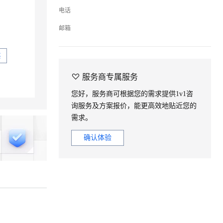
ernetes 版 ACK
ernetes 版 ACK
云聚AI 严选权益
云聚AI 严选权益
AI 原生数据库服务发布
AI 原生数据库服务发布
SSL 证书
SSL 证书
电话
，一键激活高效办公新体验
，一键激活高效办公新体验
理容器应用的 K8s 服务
理容器应用的 K8s 服务
精选AI产品，从模型到应用全链提效
精选AI产品，从模型到应用全链提效
Agent 数据网关
Agent 数据网关
应用
应用
堡垒机
堡垒机
邮箱
AI 用量加速计划
AI 用量加速计划
云原生数据库 PolarDB
云原生数据库 PolarDB
千问办公
千问办公
NEW
NEW
防火墙
防火墙
、识别商机，让客服更高效、服务更出色。
、识别商机，让客服更高效、服务更出色。
新老同享，达量后返
新老同享，达量后返
Agentic Database 发布
Agentic Database 发布
的智能体编程平台
的智能体编程平台
一站式AI生产力平台
一站式AI生产力平台
买
主机安全
主机安全
伶鹊
伶鹊

服务商专属服务
企业级人与Agent协作平台，接入和调度多个数字员工
企业级人与Agent协作平台，接入和调度多个数字员工
智能客服平台，对话机器人、对话分析、智能外呼
智能客服平台，对话机器人、对话分析、智能外呼
AI 应用及服务市场
AI 应用及服务市场
您好，服务商可根据您的需求提供1v1咨
大模型服务平台百炼 - 全妙
大模型服务平台百炼 - 全妙
询服务及方案报价，能更高效地贴近您的
AI 应用
AI 应用
应用创作平台
应用创作平台
多模态内容创作工具，已接入 DeepSeek
多模态内容创作工具，已接入 DeepSeek
需求。
大模型
大模型
确认体验
自然语言处理
自然语言处理
数据标注
数据标注
息提取
息提取
与 AI 智能体进行实时音视频通话
与 AI 智能体进行实时音视频通话
机器学习
机器学习
从文本、图片、视频中提取结构化的属性信息
从文本、图片、视频中提取结构化的属性信息
构建支持视频理解的 AI 音视频实时通话应用
构建支持视频理解的 AI 音视频实时通话应用
t.diy 一步搞定创意建站
t.diy 一步搞定创意建站
构建大模型应用的安全防护体系
构建大模型应用的安全防护体系
通过自然语言交互简化开发流程,全栈开发支持
通过自然语言交互简化开发流程,全栈开发支持
通过阿里云安全产品对 AI 应用进行安全防护
通过阿里云安全产品对 AI 应用进行安全防护