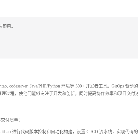
多种方案随心选，轻松解锁专属 DeepSeek
多种方案随心选，轻松解锁专属 DeepSeek
即用。 

Zentao, codeserver, Java/PHP/Python 环境等 300+ 开发者工具。GitOps 驱动的 
署和管理过程，使他们能够专注于开发和创新，同时提高协作效率和项目交付
软件交付质量：
的 GitLab 进行代码版本控制和自动化构建，设置 CI/CD 流水线，实现代