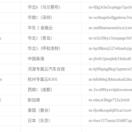
华北6（乌兰察布）
m-0jlg3cbu5cq4ago7qxcb
华南1（深圳）
m-wz9eapslw8gpdeow3v
华东 2 金融云
m-zm0huetauxmfoca1yiu
y
华北1（青岛）
m-m5e26kyc3xeqangvfitf
华北5（呼和浩特）
m-hp38kmij527e0zudvjip
中国香港
m-j6c0r1jmujhdt33edxa8
河源专属云汽车合规
m-bj99qutg8kqy5qmnvsl
o
杭州专属云KS01
m-k8i4b6q3bhnzxka62ik
西南1（成都）
m-2vcd90tyzvdpkiwsstwn
5
新加坡
m-t4ncst3htge752a3ofzh
泰国（曼谷）
m-0jo4koxpdsj83car1zo4
日本（东京）
m-6we1375euiu31b887aj
i