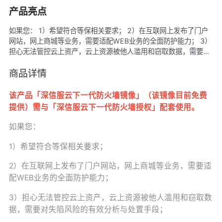
产品亮点
如果您： 1）希望符合等保相关要求； 2）在互联网上发布了门户
网站，网上商城等业务，需要适配WEB业务的全面防护能力； 3）
担心无法管控云上资产，云上资源被他人滥用和窃取数据，需要对
失陷风险的有效分析与处置手段； 4）安全运维管理不知如何入
手，安全告警堆积但是无法真正感知风险，需要安全的最佳实践向
商品详情
导和配置模板，以及简单易懂的风险展示和有效对抗各类威胁的能
力； 5）业务上云后，需要实现与本地私有云、本地数据中心进行
该产品「深信服云下一代防火墙镜像」（该镜像目前免费
组网，实现数据互通互联。 那您一定不能错过这一次寻宝之旅～
提供）需与
「深信服云下一代防火墙授权」
配套使用。
如果您：
1）希望符合等保相关要求；
2）在互联网上发布了门户网站，网上商城等业务，需要适
配WEB业务的全面防护能力；
3）担心无法管控云上资产，云上资源被他人滥用和窃取数
据，需要对失陷风险的有效分析与处置手段；