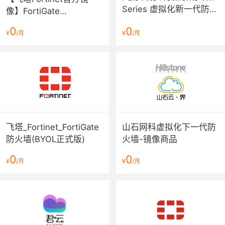
防。
Series 虚拟化新一代防火
像】FortiGate
墙
4、安全简单运维
V6/V7（BYOL）下一代防
0
0
¥
/月
¥
/月
火墙
安全策略一体化部署与安全运营中心，帮助用户实现日常
简单运维。
品牌实力
飞塔_Fortinet_FortiGate
山石网科虚拟化下一代防
防火墙(BYOL正式版)
火墙-镜像商品
0
0
¥
/月
¥
/月