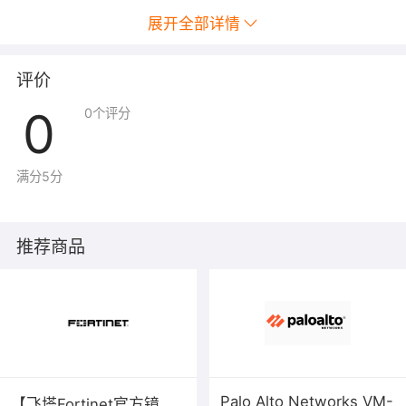
3、安全难运维
展开全部详情
安全运维人员精力有限，安全运维时间长导致安全事件预
防不及时，处理响应速度慢。
评价
0
0
个评分
深信服虚拟
下一代防火墙
能为您做什么？
1、全面威胁防御能力
满分5分
融合FW、WAF、IPS等多种安全功能，为租户网络提供L2-
7层安全防护。
推荐商品
2、精细化的访问控制
从应用、用户、内容、时间、位置等维度实现精确识别和
安全管控。
3、强大的风险可视化
基于攻击可视、风险可视和安全状态可视，实现可视即可
Palo Alto Networks VM-
【飞塔Fortinet官方镜