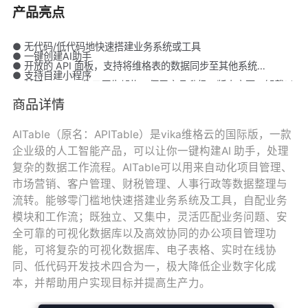
产品亮点
● 无代码/低代码地快速搭建业务系统或工具
● 一键创建AI助手
● 开放的 API 面板，支持将维格表的数据同步至其他系统
● 支持自建小程序
● 基于 Docker 的云原生架构，便于产品升级、版本变更、卸载以
及安装更多应用
商品详情
● 提供免费的技术支持
AITable（原名：APITable）是vika维格云的国际版，一款
企业级的人工智能产品，可以让你一键构建AI 助手，处理
复杂的数据工作流程。AITable可以用来自动化项目管理、
市场营销、客户管理、财税管理、人事行政等数据整理与
流转。能够零门槛地快速搭建业务系统及工具，自配业务
模块和工作流；既独立、又集中，灵活匹配业务问题、安
全可靠的可视化数据库以及高效协同的办公项目管理功
能，可将复杂的可视化数据库、电子表格、实时在线协
同、低代码开发技术四合为一，极大降低企业数字化成
本，并帮助用户实现目标并提高生产力。