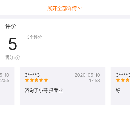
2核8G, 建议服务器带宽选择100M（按量使用）
展开全部详情
评价
面向对象
5
3
个评分
站长，设计，开发者，运维，产品经理，企业
满分5分
应用场景
5-10
3****3
2020-05-10
3****
自动化项目管理
12:55
17:58
咨询了小哥 挺专业
好
试用
要充分试用，请点击
立即购买
（其中云服务器的付费方式
选择“按量”），试用完成后释放服务器即停止计费