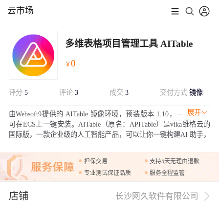
云市场
多维表格项目管理工具 AITable
0
￥
评分
5
评论
3
成交
3
交付方式
镜像
展开
由Websoft9提供的 AITable 镜像环境，预装版本 1.10，
可在ECS上一键安装。AITable（原名：APITable）是vika维格云的
国际版，一款企业级的人工智能产品，可以让你一键构建AI 助手，
处理复杂的数据工作流程。它基于 Docker 架构部署，订阅此产
品，您可以获得升级、变更、维护、救援等免费的技术支持服务。
担保交易
支持5天无理由退款
专业测试保证品质
服务全程监管
店铺
长沙网久软件有限公司