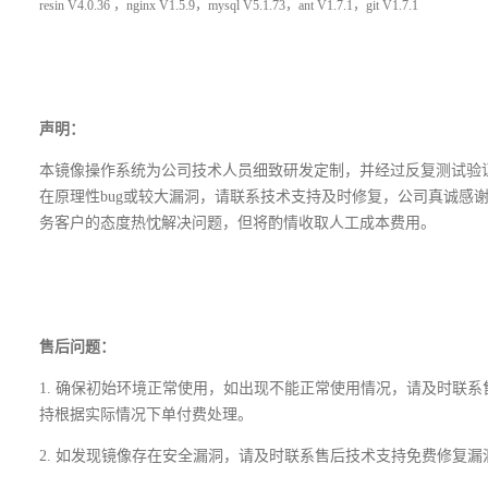
resin V4.0.36 ，nginx V1.5.9，mysql V5.1.73，ant V1.7.1，git V1.7.1
声明：
本镜像操作系统为公司技术人员细致研发定制，并经过反复测试验
在原理性bug或较大漏洞，请联系技术支持及时修复，公司真诚感
务客户的态度热忱解决问题，但将酌情收取人工成本费用。
售后问题：
1. 确保初始环境正常使用，如出现不能正常使用情况，请及时联
持根据实际情况下单付费处理。
2. 如发现镜像存在安全漏洞，请及时联系售后技术支持免费修复漏