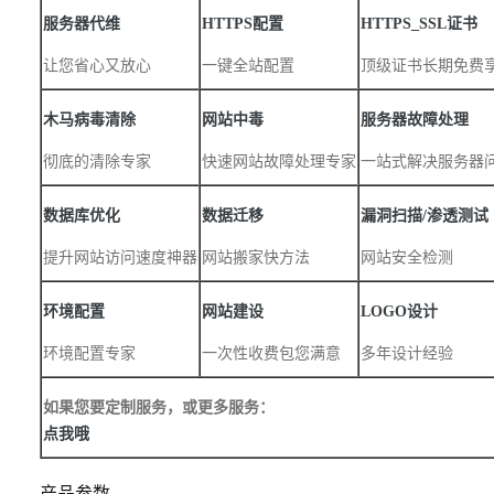
服
务器
代
维
HTT
P
S配
置
HTTPS
_
SSL
证书
让您省心又放心
一键全站配置
顶级证书长期免费
木马病毒
清除
网站中毒
服务器
故
障处
理
彻底的清除专家
快速网站故障处理专家
一站式解决服务器
数据库
优
化
数据
迁移
漏洞扫描/渗透测试
提升网站访问速度神器
网站搬家快方法
网站安全检测
环境配置
网站建设
LOGO设计
环境配置专家
一次性收费包您满意
多年设计经验
如果您要定制服务，或更多服务：
点我哦
产品参数