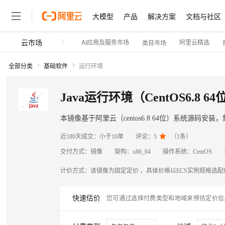
大模型
产品
解决方案
文档与社区
云市场
AI应用及服务市场
阿里云精选
类目市场
全部分类
基础软件
运行环境
Java运行环境（CentOS6.8 64
本镜像基于阿里云（centos6.8 64位）系统源码安装，

近180天成交：
小于10单
评论：
5
（
1
条）
交付方式：
镜像
架构：
x86_64
操作系统：
CentOS
计价方式：
该镜像为固定定价 ，具体价格以ECS实例规格选
快速估价
您可通过选择付费类型和地域来预估定价信