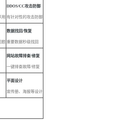
DDOS/
CC
攻
击防御
享用
有针对性的攻击防御
数
据找
回/恢复
问题
重要数据秒级找回
网站故障排查/修复
一键排查故障/修复
平面设计
宣传册、海报等设计