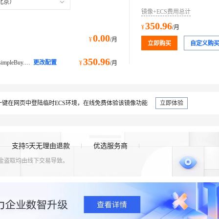
北京）
镜像+ECS费用总计
350.96
¥
/月
0.00
¥
/月
立即购买
自定义购
350.96
ecs.u1-c1m2.xlarge@ecs.buy.#simpleBuy.cpu.memory通用算力型 u1
更改配置
¥
/月
键在网页中登陆临时ECS环境，在线免费体验该镜像功能
立即体验
支持5天无理由退款
优选服务商
资金盗取均由线下交易导致。