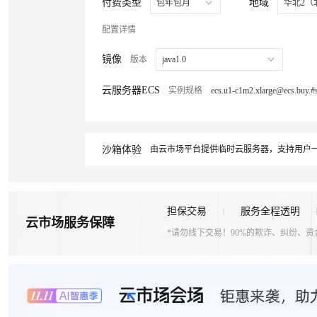
付费类型
地域
包年包月
华北2（
配置详情
镜像
版本
java1.0
云服务器ECS
实例规格
沙箱体验
由云市场平台提供临时云服务器，支持用户一
担保交易
服务全程透明
云市场服务保障
*请勿线下交易！90%的欺诈、纠纷、