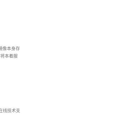
镜像本身存
司将本着服
在线技术支