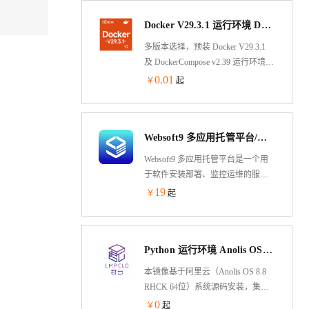
并获得 Websoft9 标准的技术支持和
Docker V29.3.1 运行环境 DockerCompose v2.39 Ubuntu 24.04 LTS 64 位
应用部署建议。
多版本选择，预装 Docker V29.3.1
及 DockerCompose v2.39 运行环境
基于Ubuntu 24.04 LTS 64-bit，可通
0.01
￥
起
过云市场镜像一键部署，快速部署
维护。允许实例简单、快速地扩
展。
Websoft9 多应用托管平台/运维面板/服务器管理（入门版）
Websoft9 多应用托管平台是一个用
于软件安装部署、监控运维的服务
器面板&PaaS 平台。它遵循 GitOps
19
￥
起
思想，方便部署
PHP,Java,Node.js,Python 等程序，内
置
Python 运行环境 Anolis OS（龙蜥国产化操作系统）
WordPress,ONLYOFFICE,Odoo,GitLab,Teamcity
等 300+个可一键部署的应用模板。
本镜像基于阿里云（Anolis OS 8.8
RHCK 64位）系统源码安装，集成
的Python环境基于yum安装，包含
0
￥
起