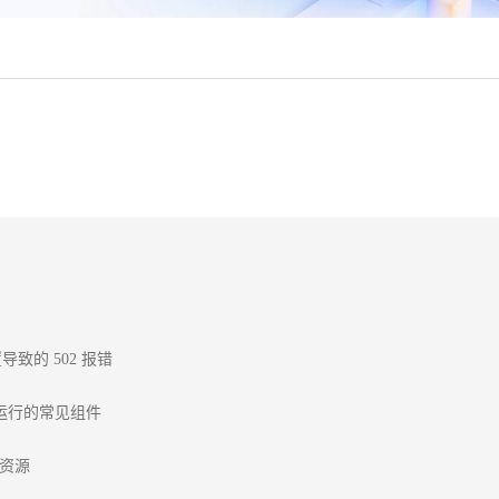
致的 502 报错

程序运行的常见组件

器资源
