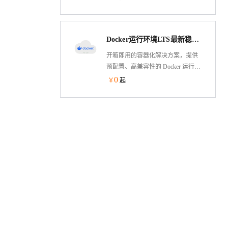
Nginx，Mysql，Pyenv，Ipython等软
件。
Docker运行环境LTS最新稳定版
开箱即用的容器化解决方案，提供
预配置、高兼容性的 Docker 运行环
境镜像，支持快速部署于阿里云
0
￥
起
ECS等计算平台。包含 Docker
Engine 最新稳定版、docker-compose
等容器化工具链及优化内核参数，
消除环境搭建复杂度，助力开发者
秒级启动容器应用，聚焦业务创新
而非运维配置。