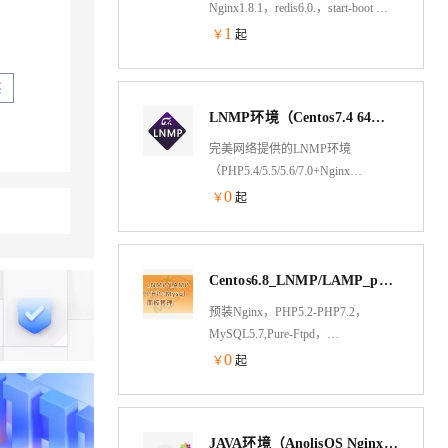
Nginx1.8.1，redis6.0.，start-boot 安
全服务：基于阿里云ces，系统优
1
￥
起
化，源码安装 使用服务：方便快捷
易管理 后期服务：工程师在线指导
买
LNMP环境（Centos7.4 64位 Nginx PHP5.6）
完美网络提供的LNMP环境
（PHP5.4/5.5/5.6/7.0+Nginx
1.8.1+Mysql 5.5.5）基于阿里云纯净
0
￥
起
镜像，方便、安全、快捷、稳定，
帮助您在Linux下快速的安装部署
PHP。
Centos6.8_LNMP/LAMP_php5.2-php7.2自由切换_Mysql_宝塔面板管理
预装Nginx，PHP5.2-PHP7.2，
MySQL5.7,Pure-Ftpd，
phpMyAdmin，宝塔面板管理，轻松
0
￥
起
自由选择切换版本。
JAVA环境（AnolisOS Nginx Tomcat8 JDK）