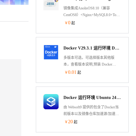
镜像集成AnolisOS8.10（兼容
CentOS8）+Nginx+MySQL8.0+Tomcat8.5+O
Nginx处理静态资源，Tomcat以apr模
0
￥
起
式运行处理动态资源，大幅度的提
高性能
Docker V29.3.1 运行环境 Docker-compose Aliyun Linux 3 LTS 64位
多版本可选，可选择版本其他版
本，查看版本说明,预装 Docker
V29.3.1 运行环境 Docker-compose
0.01
￥
起
V2.39 基于Alibaba Cloud Linux 3 LTS
64位制作，兼容CentOS 8、RHEL 8
生态，可通过云市场镜像一键部
Docker 运行环境 Ubuntu 24.04（含可视化面板）
署，快速部署维护。允许实例简
单、快速地扩展。
由 Websoft9 提供的包含了Docker当
前版本以及镜像仓库加速源/加速器
的 Ubuntu 镜像，预装可视化 Docker
20
￥
起
应用与容器管理工具 Portainer，用户
可一键部署 300+个热门开源软件，