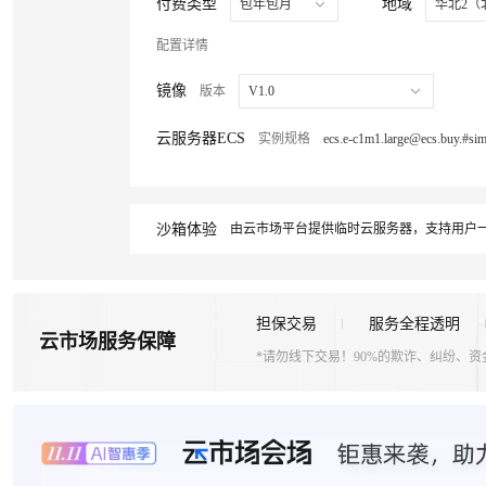
付费类型
地域
包年包月
华北2（
配置详情
镜像
版本
V1.0
云服务器ECS
实例规格
沙箱体验
由云市场平台提供临时云服务器，支持用户一
担保交易
服务全程透明
云市场服务保障
*请勿线下交易！90%的欺诈、纠纷、