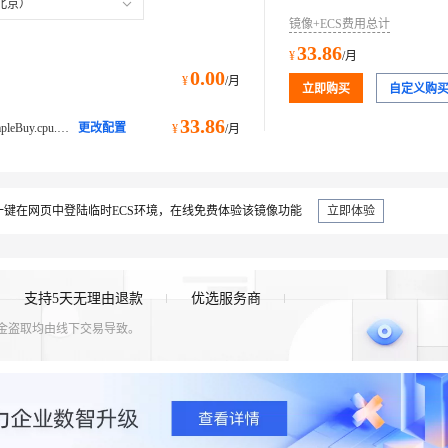
北京）
镜像+ECS费用总计
33.86
¥
/月
0.00
¥
/月
立即购买
自定义购
33.86
ecs.e-c1m1.large@ecs.buy.#simpleBuy.cpu.memory经济型 e
更改配置
¥
/月
键在网页中登陆临时ECS环境，在线免费体验该镜像功能
立即体验
支持5天无理由退款
优选服务商
资金盗取均由线下交易导致。