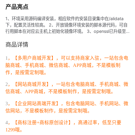
产品亮点
1、环境采用源码编译安装，相应软件的安装目录集中在/alidata
下，配置灵活性较高。 2、开放镜像环境安装的脚本源代码，可自
行用脚本在对应云主机上初始化镜像环境。 3、openssl已升级至
最新版本1.0.2a。 4、nginx+php的组合相比apache+php的组
合，性能更加高效，适用于对访问量要求较高的站点，如电商、论
商品详情
坛等等。 5、此环境支持php多版本，版本之间可以自由切换。
1
，【多用户商城开发】，可以支持商家入驻，一站包含电
脑商城、手机商城、微信商城、APP商城，不是模板制
作，是按需定制哦。
2
，【网站商城开
发】，一站包含电脑商城、手机商城、微
信商城、APP商城，不是模板制作，是按需定制哦。
3
，【企业网站高端开发】，包含电脑网站、手机网站、微
信网站，不是模板制作，是按需定制哦。
4
，【商标注册+商标原创设计】，高通过率，低至只要
1299哦。