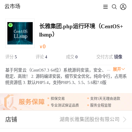
云市场
长雅集团.php运行环境（CentOS+
llsmp）
0
￥
评分
5
评论
4
成交
0
交付方式
镜像
展开
基于阿里云（CentOS7.3 64位）系统源码安装，安全、
稳定、高效！ 2. 源码编译安装，细节安全优化，纯命令行，占用系
统资源低 3. 默认PHP5.4，支持PHP5.3、5.5、5.6和7.0版
担保交易
支持5天无理由退款
专业测试保证品质
服务全程监管
店铺
湖南长雅集团股份有限公司