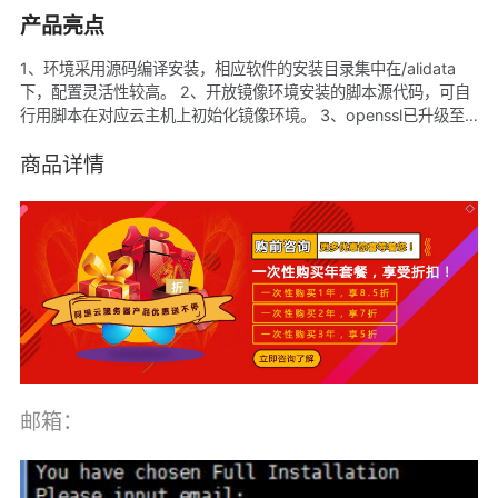
产品亮点
1、环境采用源码编译安装，相应软件的安装目录集中在/alidata
下，配置灵活性较高。 2、开放镜像环境安装的脚本源代码，可自
行用脚本在对应云主机上初始化镜像环境。 3、openssl已升级至
最新版本1.0.2a。 4、nginx+php的组合相比apache+php的组
合，性能更加高效，适用于对访问量要求较高的站点，如电商、论
商品详情
坛等等。 5、此环境支持php多版本，版本之间可以自由切换。
邮箱：