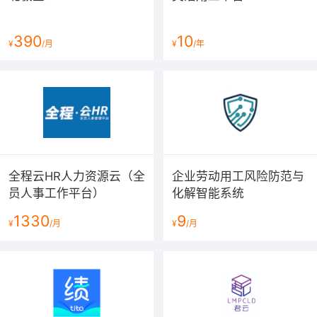
被填充对应的值。同时，字段【职员姓名】【帐号】将被
同时更新，不再需要手工输入。
390
10
¥
/月
¥
/年
全程云HR人力资源云（全
企业劳动用工风险防范与
员人事工作平台）
化解智能系统
1330
9
¥
/月
¥
/月