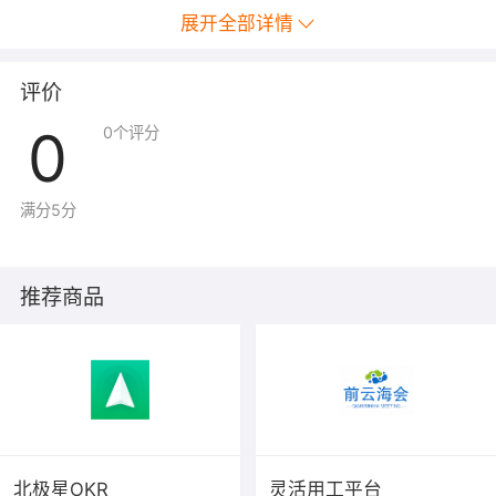
多工作，来协助用户降低失误、确保准确、提高效率，让
展开全部详情
用户在使用软件的过程中能轻松快捷，心情愉悦！这里仅
仅拿出软件中的一个窗口来让大家详细了解一下，看我们
评价
的软件在细节上为您带来什么惊喜！
0
0
个评分
满分5分
推荐商品
智能辅助录入数据
[职工编号]
获得输入焦点(光标)时，将显示一个辅助输入的
列表，通过从列表中选择合适的行次后，字段[职工编号]将
北极星OKR
灵活用工平台