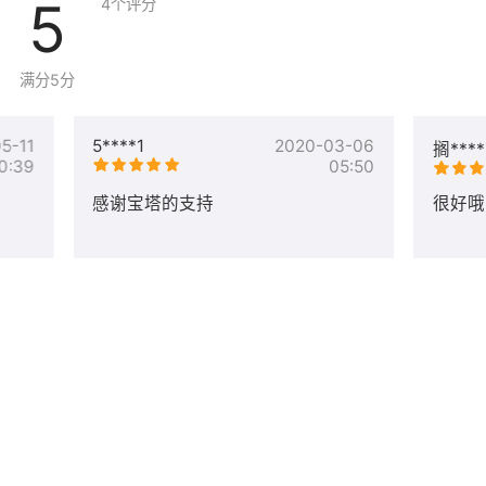
5
4
个评分
满分5分
5-11
5****1
2020-03-06
搁****
0:39
05:50
感谢宝塔的支持
很好哦