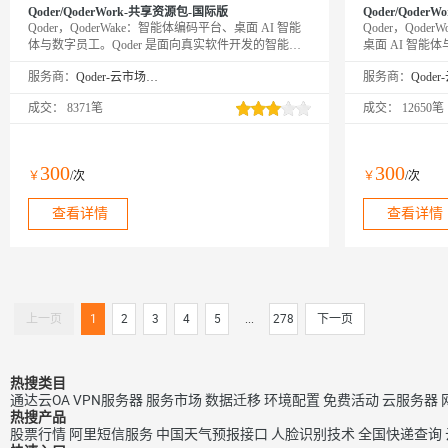
Qoder/QoderWork-共享资源包-国际版
Qoder/QoderW
Qoder，QoderWake：智能体编码平台、桌面 AI 智能
Qoder，Qode
体与数字员工。Qoder 是面向真实软件开发的智能体
桌面 AI 智能
编程平台（Agentic Coding Platform），提供 Desktop、
发的智能体编程平台（A
服务商：
Qoder-云市场精选店
服务商：
JetBrains 插件、CLI、Mobile 和 Cloud Agents 等使用方
供 Desktop、Jet
式，让 Agent 自主完成从编码到交付的全流程。
Agents 等使
成交：
8371笔
成交：
12650笔
QoderWake 是你的数字员工，各司其职、全天在线，
的全流程。Qoder
设定规则后自主开工，越用越懂你。
力从编程扩展到
动规划执行并输出
员工，各司其职
300
300
￥
/次
￥
/次
越用越懂你。
查看详情
查看详情
上一页
1
2
3
4
5
...
278
下一页
热搜类目
通达云OA
VPN服务器
服务市场
数据迁移
环境配置
免费活动
云服务器
热搜产品
股票行情
阿里短信服务
中国天气预报接口
人脸识别技术
全国快递查询