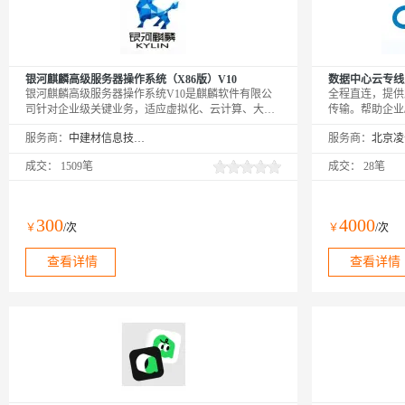
银河麒麟高级服务器操作系统（X86版）V10
数据中心云专线
银河麒麟高级服务器操作系统V10是麒麟软件有限公
全程直连，提供
司针对企业级关键业务，适应虚拟化、云计算、大数
传输。帮助企业
据、工业互联网时代对主机系统可靠性、安全性、性
灾，云上业务互
服务商：
中建材信息技术股份有限公司
服务商：
能、扩展性和实时性等需求，依据CMMI5级标准研制
公有云到企业/
的提供内生本质安全、云原生支持、自主平台深入优
断变化的需求，
成交：
1509笔
成交：
28笔
化、高性能、易管理的新一代自主服务器操作系统。
通信的质量和安
300
4000
￥
/次
￥
/次
查看详情
查看详情