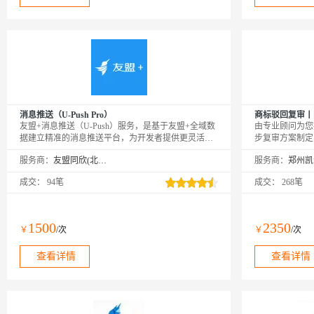
消息推送（U-Push Pro）
商标驳回复审丨
友盟+消息推送（U-Push）服务，是基于友盟+全域数
由专业顾问为您
据建立精准的消息推送平台，为开发者提供更灵活、
步复审方案制定
更智能、更有效的消息推送方案，有效提升用户粘
或律师撰写复审
服务商：
友盟同欣(北京)科技有限公司
服务商：
性，提高App活跃度。PS：购买成功后，需要在友盟
顾问的引导下快
+激活页面https://account.umeng.com/activate进行绑定激
成交：
94笔
成交：
268笔
活才可以正常使用。
1500
2350
￥
/次
￥
/次
查看详情
查看详情