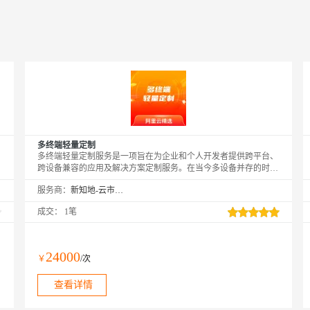
多终端轻量定制
多终端轻量定制服务是一项旨在为企业和个人开发者提供跨平台、
跨设备兼容的应用及解决方案定制服务。在当今多设备并存的时
代，为了确保信息的无障碍流通和用户体验的一致性，我们提供从
服务商：
新知地-云市场精选店
移动应用（如iOS、Android）、Web应用、桌面应用到智能电视应
用等多终端的轻量定制服务。通过精简、高效的设计和开发流程，
成交：
1笔
我们快速响应市场需求，为用户带来优质、高效、统一的多终端体
验。
24000
￥
/次
查看详情