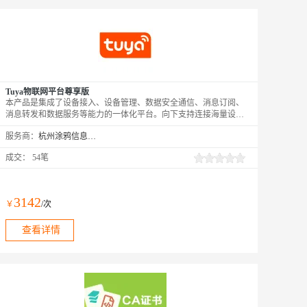
Tuya物联网平台尊享版
本产品是集成了设备接入、设备管理、数据安全通信、消息订阅、
消息转发和数据服务等能力的一体化平台。向下支持连接海量设
备，采集设备数据上云；向上提供云端API，服务端可通过云端
服务商：
杭州涂鸦信息技术有限公司
SDK调用云端API将指令下发至设备端，实现远程控制。依托涂鸦
智能丰富的设备生态和行业积累，提供了 IoT 设备全生命周期的相
成交：
54笔
关 PaaS 服务，帮助开发者快速构建智慧解决方案，完成从信息化
向智能化转型。
3142
￥
/次
查看详情