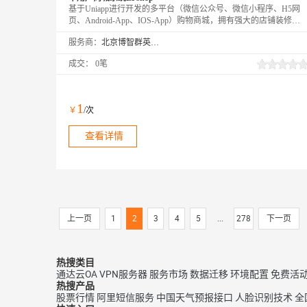
基于Uniapp进行开发的多平台（微信公众号、微信小程序、H5网
页、Android-App、IOS-App）购物商城，拥有强大的店铺装修、
自定义模板、路由同步、多端支付（微信，支付宝）、多规格商
服务商：
北京博智群英企业策划有限公司
品、运费模板、多地区邮费、库存管理、全端分享等功能。提供全
部Uniapp+后台无加密源代码
成交：
0笔
1
￥
/次
查看详情
上一页
1
2
3
4
5
...
278
下一页
热搜类目
通达云OA
VPN服务器
服务市场
数据迁移
环境配置
免费活
热搜产品
股票行情
阿里短信服务
中国天气预报接口
人脸识别技术
全