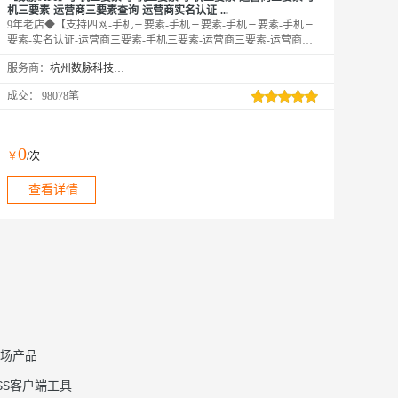
机三要素-运营商三要素查询-运营商实名认证-...
9年老店◆【支持四网-手机三要素-手机三要素-手机三要素-手机三
要素-实名认证-运营商三要素-手机三要素-运营商三要素-运营商手
机三要素查询-手机三要素实名认证-运营商三要素认证-手机三要
服务商：
杭州数脉科技有限公司
素-手机号验证-手机号实名校验-手机三要素-三网手机核验】传入
姓名、身份证号码、手机号码，验证三要素信息是否一致，返回验
成交：
98078笔
证结果。直连运营商数据，支持三网携号转网，全实时优质版，拒
绝缓存数据，24h技术专家在线对接。
0
￥
/次
查看详情
场产品
SS客户端工具