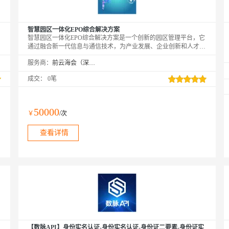
智慧园区一体化EPO综合解决方案
智慧园区一体化EPO综合解决方案是一个创新的园区管理平台，它
通过融合新一代信息与通信技术，为产业发展、企业创新和人才集
聚提供有力支持。该解决方案致力于构建智能化、信息化、高效
服务商：
前云海会（深圳）技术有限公司
化、安全化的园区管理体系，实现园区的数字化转型和智慧化升
，
级。
成交：
0笔
50000
￥
/次
查看详情
【数脉API】身份实名认证-身份实名认证-身份证二要素-身份证实