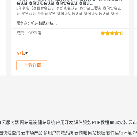
名认证-身份证实名认证-身份实名认证-身份证...
9年老店【身份实名认证-身份实名认证-身份证二要素-身份实名认
证-实名认证-身份证实名-身份证实名认证-身份证实名认证-身份实
名认证-身份证实名认证-身份证二要素-实名认证-身份证实名认证-
服务商：
杭州数脉科技有限公司
身份实名认证-身份证实名验证-身份证实名认证核验校验-身份实名
认证-身份证实名认证接口-身份证二要素核验-身份实名认证-身份
成交：
98271笔
证二要素认证】传入姓名、身份证号，核验二要素是否一致，返回
生日、性别、籍贯等信息。官方权威数据，拒绝缓存数据。
0
￥
/次
查看详情
动
云服务器
网站建设
建站系统
应用开发
短信服务
PHP教程
linux安装
云市
国快递查询
云市场产品
多用户商城系统
云商城
网站模板
软件运行环境
O