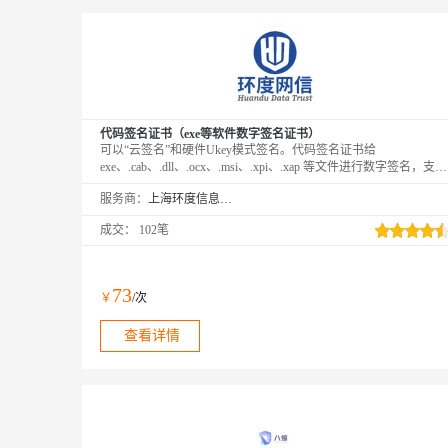
代码签名证书（exe等软件数字签名证书）
可以“云签名”和硬件Ukey模式签名。代码签名证书给
exe、.cab、.dll、.ocx、.msi、.xpi、.xap 等文件进行数字签名，支持
SHA1 和 SHA256 双签名算法，主要的代码签名证书品牌有
服务商：
上海环度信息科技有限公司
DigiCert、GlobalSign、Comodo/Sectigo、Certum 等，可以申请个人
版代码签名、普通OV代码签名证书以及EV扩展验证代码签名证
成交：
102笔
书。
73
￥
/次
查看详情