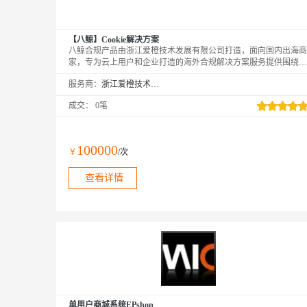
【八鲸】Cookie解决方案
八鲸合规产品由浙江爱橙技术发展有限公司打造，面向国内出海商
家，专为云上用户和企业打造的海外合规解决方案服务提供围绕完
整数据生命周期，同时满足面向消费者、商家、平台、监管机构多
服务商：
浙江爱橙技术发展有限公司
方的合规解决方案/最佳实践。经过速卖通（Aliexpress）、
Lazada、Daraz、天猫海外等业务验证，具有扎实的技术架构基础
成交：
0笔
以及卓越的产品设计表达能力，助力中国企业在海外市场能够安全
高效的实现合规方案落地。
100000
￥
/次
查看详情
单用户商城系统EPshop